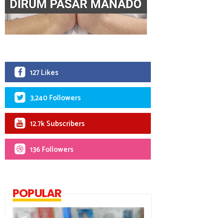
127 Likes
3,240 Followers
12.7k Subscribers
136 Followers
POPULAR