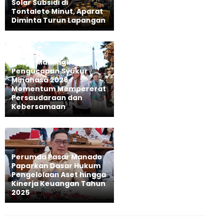
Solar Subsidi di
Tontalete Minut, Aparat
Diminta Turun Lapangan
Victor Mailangkay:
Pengucapan Syukur
Minahasa 2026
Momentum Mempererat
Persaudaraan dan
Kebersamaan
Perumda Pasar Manado
Paparkan Dasar Hukum
Pengelolaan Aset hingga
Kinerja Keuangan Tahun
2025