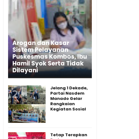
Arogan dan Kasar
Sistem Pelayanan
Puskesmas Kombos, Ibu
Hamil Syok Serta Tidak
Dilayani
Jelang 1 Dekade,
Partai Nasdem
Manado Gelar
Rangkaian
Kegiatan Sosial
Tetap Terapkan