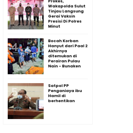
Prokes,
Wakapolda Sulut
Tinjau Langsung
Gerai Vaksin
Presisi Di Polres
Minut
Bocah Korban
Hanyut dari Paal 2
Akhirnya
ditemukan di
Perairan Pulau
Nain - Bunaken
Satpol PP
Penganiaya ibu
Hamil di
berhentikan