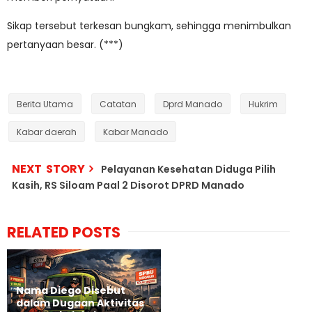
Sikap tersebut terkesan bungkam, sehingga menimbulkan
pertanyaan besar. (***)
Berita Utama
Catatan
Dprd Manado
Hukrim
Kabar daerah
Kabar Manado
NEXT STORY
Pelayanan Kesehatan Diduga Pilih
Kasih, RS Siloam Paal 2 Disorot DPRD Manado
RELATED POSTS
Nama Diego Disebut
dalam Dugaan Aktivitas