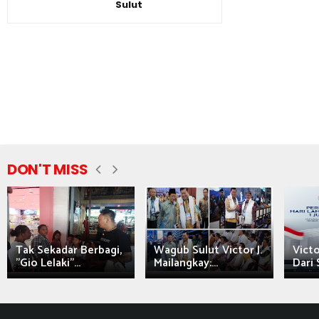
Sulut
DON'T MISS
Tak Sekadar Berbagi,
Wagub Sulut Victor J.
Victo
"Gio Lelaki"...
Mailangkay:...
Dari 