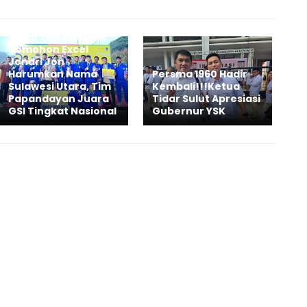
Siswa SMP KATOLIK
Tomohon Excel
Jendri Jon
Harumkan Nama
Persma 1960 Hadir
Sulawesi Utara, Tim
Kembali!!!Ketua
Papandayan Juara
Tidar Sulut Apresiasi
GSI Tingkat Nasional
Gubernur YSK