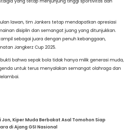
stalgia yang tetap menjunjung tinggi sportivitas dan
lan lawan, tim Jankers tetap mendapatkan apresiasi
mainan disiplin dan semangat juang yang ditunjukkan.
 tampil sebagai juara dengan penuh kebanggaan,
matan Jangkerz Cup 2025.
i bukti bahwa sepak bola tidak hanya milik generasi muda,
legenda untuk terus menyalakan semangat olahraga dan
Melambai.
ri Jon, Kiper Muda Berbakat Asal Tomohon Siap
ra di Ajang GSI Nasional