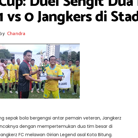
 Cup: Duel Sengit Dua
1 vs 0 Jangkers di Sta
by
Chandra
g sepak bola bergengsi antar pemain veteran, Jangkerz
uncaknya dengan mempertemukan dua tim besar di
 Jangkerz FC melawan Girian Legend asal Kota Bitung.