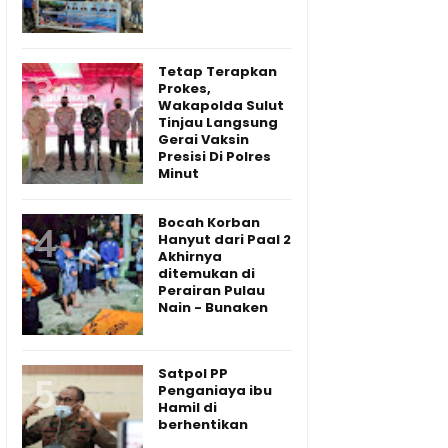
Tetap Terapkan
Prokes,
Wakapolda Sulut
Tinjau Langsung
Gerai Vaksin
Presisi Di Polres
Minut
Bocah Korban
Hanyut dari Paal 2
Akhirnya
ditemukan di
Perairan Pulau
Nain - Bunaken
Satpol PP
Penganiaya ibu
Hamil di
berhentikan