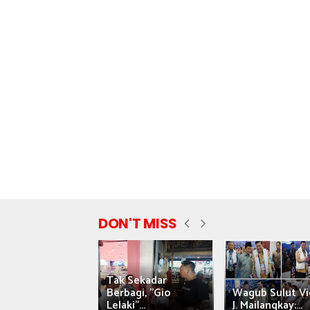
DON'T MISS
Tak Sekadar
nyataan Saiful
Berbagi, "Gio
Wagub Sulut Vi
ni Tuai Kritik,
Lelaki"...
J. Mailangkay:...