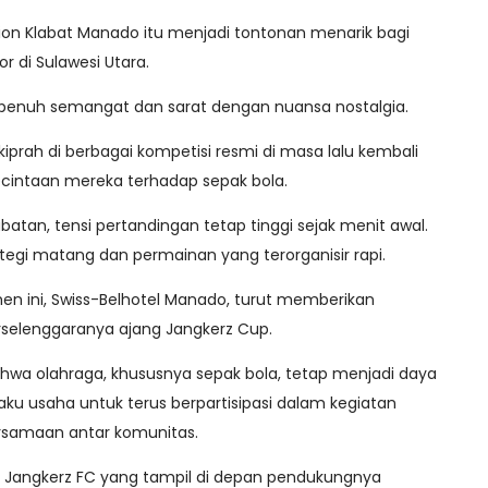
adion Klabat Manado itu menjadi tontonan menarik bagi
r di Sulawesi Utara.
 penuh semangat dan sarat dengan nuansa nostalgia.
prah di berbagai kompetisi resmi di masa lalu kembali
ecintaan mereka terhadap sepak bola.
atan, tensi pertandingan tetap tinggi sejak menit awal.
tegi matang dan permainan yang terorganisir rapi.
n ini, Swiss-Belhotel Manado, turut memberikan
selenggaranya ajang Jangkerz Cup.
ahwa olahraga, khususnya sepak bola, tetap menjadi daya
aku usaha untuk terus berpartisipasi dalam kegiatan
rsamaan antar komunitas.
, Jangkerz FC yang tampil di depan pendukungnya