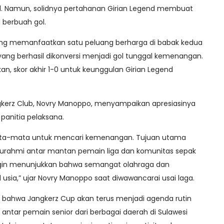
. Namun, solidnya pertahanan Girian Legend membuat
 berbuah gol.
tung memanfaatkan satu peluang berharga di babak kedua
yang berhasil dikonversi menjadi gol tunggal kemenangan.
kan, skor akhir 1-0 untuk keunggulan Girian Legend
gkerz Club, Novry Manoppo, menyampaikan apresiasinya
panitia pelaksana.
mata-mata untuk mencari kemenangan. Tujuan utama
aturahmi antar mantan pemain liga dan komunitas sepak
ingin menunjukkan bahwa semangat olahraga dan
usia,” ujar Novry Manoppo saat diwawancarai usai laga.
 bahwa Jangkerz Cup akan terus menjadi agenda rutin
tar pemain senior dari berbagai daerah di Sulawesi