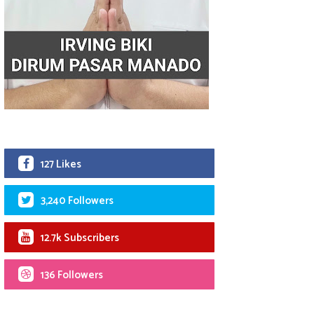
127 Likes
3,240 Followers
12.7k Subscribers
136 Followers