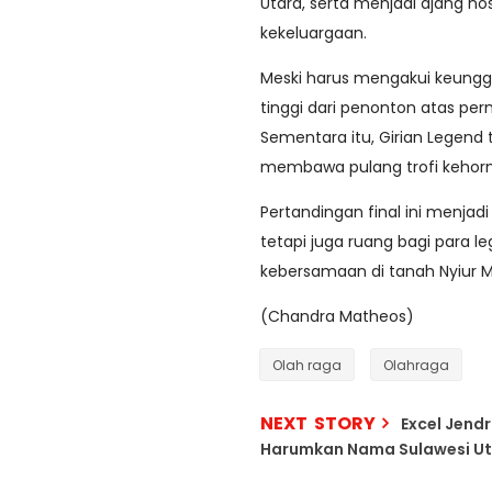
Utara, serta menjadi ajang no
kekeluargaan.
Meski harus mengakui keunggu
tinggi dari penonton atas per
Sementara itu, Girian Legend
membawa pulang trofi kehor
Pertandingan final ini menjad
tetapi juga ruang bagi para 
kebersamaan di tanah Nyiur 
(Chandra Matheos)
Olah raga
Olahraga
NEXT STORY
Excel Jend
Harumkan Nama Sulawesi Uta