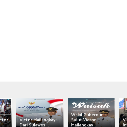
Wakil Gubernur
ctor
Victor Mailangkay:
Sulut Victor
Vi
Dari Sulawesi...
Mailangkay
In