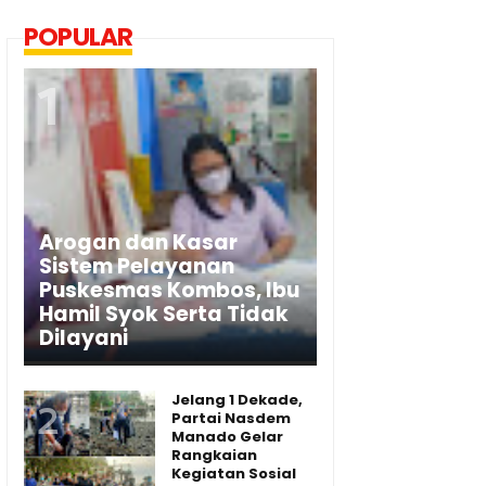
POPULAR
Arogan dan Kasar
Sistem Pelayanan
Puskesmas Kombos, Ibu
Hamil Syok Serta Tidak
Dilayani
Jelang 1 Dekade,
Partai Nasdem
Manado Gelar
Rangkaian
Kegiatan Sosial