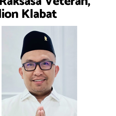
 Raksasa Veteran,
dion Klabat