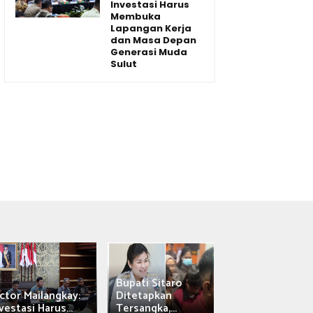
Investasi Harus
Membuka
Lapangan Kerja
dan Masa Depan
Generasi Muda
Sulut
Bupati Sitaro
Wagub Victor
ctor Mailangkay:
Ditetapkan
Mailangkay
vestasi Harus...
Tersangka,...
Saksikan Sab