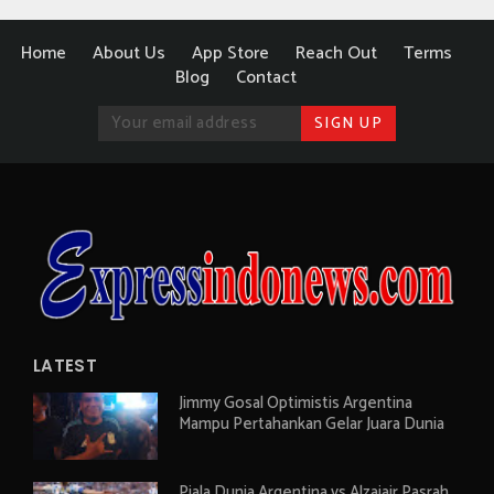
Home
About Us
App Store
Reach Out
Terms
Blog
Contact
LATEST
Jimmy Gosal Optimistis Argentina
Mampu Pertahankan Gelar Juara Dunia
Piala Dunia Argentina vs Alzajair Pasrah