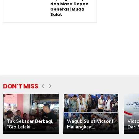
dan Masa Depan
Generasi Muda
Sulut
DON'T MISS
Tak Sekadar Berbagi,
Wagub Sulut Victor J.
Victo
"Gio Lelaki"...
Mailangkay:...
Dari 