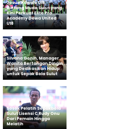
Josue Kawalo U16,
Bintang Muda Sulut yang
Kini Perkuat Elite Pro
Academy Dewa United
U18
Silvana Gonih, Manager
Wanita Bertangan Dingin
yang Dedikasikan Hidup
untuk Sepak Bola Sulut
Sosok Pelatih Sepakbola
Sulut Lisensi C Rudy Onu
Dari Pemain Hingga
Melatih