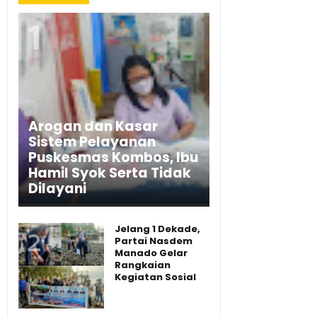
Arogan dan Kasar
Sistem Pelayanan
Puskesmas Kombos, Ibu
Hamil Syok Serta Tidak
Dilayani
Jelang 1 Dekade,
Partai Nasdem
Manado Gelar
Rangkaian
Kegiatan Sosial