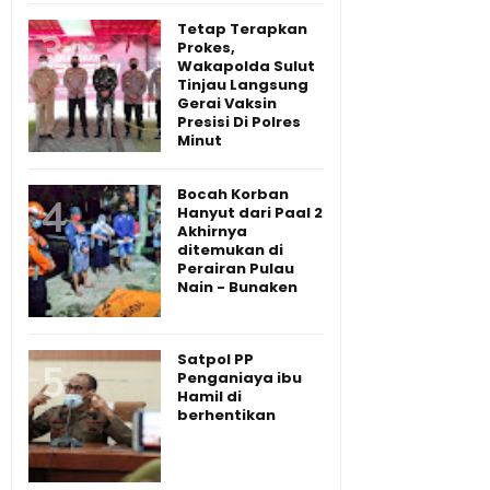
Tetap Terapkan
Prokes,
Wakapolda Sulut
Tinjau Langsung
Gerai Vaksin
Presisi Di Polres
Minut
Bocah Korban
Hanyut dari Paal 2
Akhirnya
ditemukan di
Perairan Pulau
Nain - Bunaken
Satpol PP
Penganiaya ibu
Hamil di
berhentikan