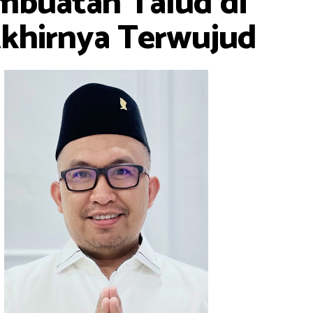
buatan Talud di
Akhirnya Terwujud