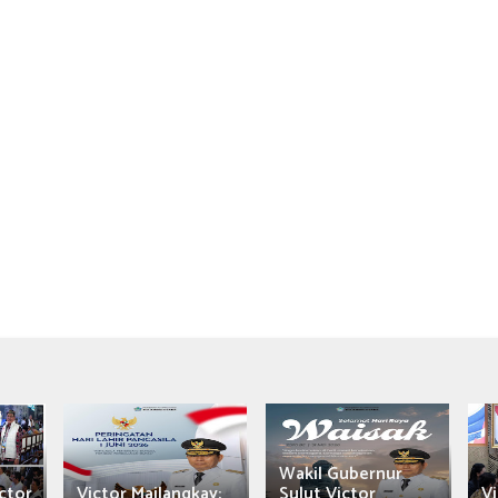
Wakil Gubernur
ctor
Victor Mailangkay:
Sulut Victor
Vi