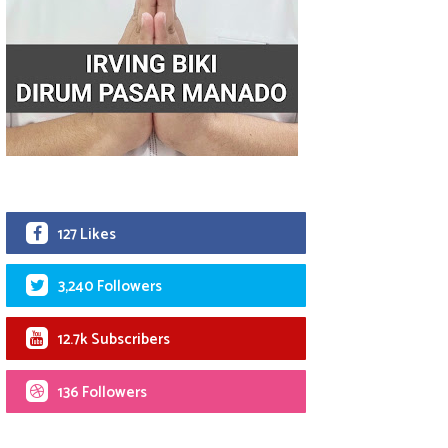
127 Likes
3,240 Followers
12.7k Subscribers
136 Followers