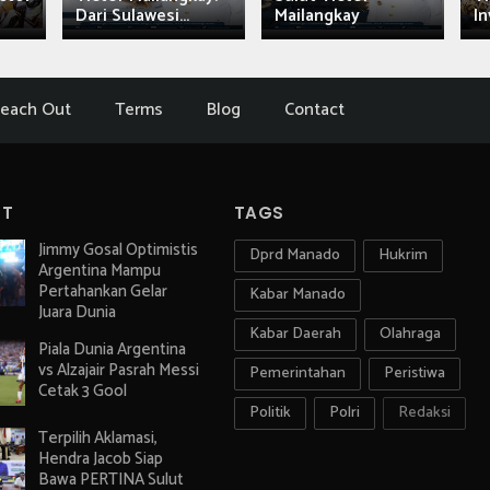
Dari Sulawesi...
Mailangkay
In
each Out
Terms
Blog
Contact
ST
TAGS
Jimmy Gosal Optimistis
Dprd Manado
Hukrim
Argentina Mampu
Pertahankan Gelar
Kabar Manado
Juara Dunia
Kabar Daerah
Olahraga
Piala Dunia Argentina
vs Alzajair Pasrah Messi
Pemerintahan
Peristiwa
Cetak 3 Gool
Politik
Polri
Redaksi
Terpilih Aklamasi,
Hendra Jacob Siap
Bawa PERTINA Sulut