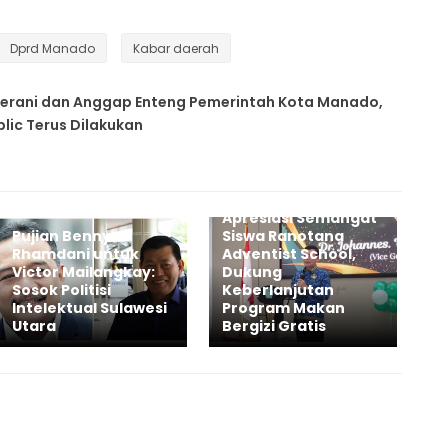
Dprd Manado
Kabar daerah
Berani dan Anggap Enteng Pemerintah Kota Manado,
ic Terus Dilakukan
Victor Mailangkay
Apresiasi Semangat
Pujian Benny
Siswa Ranotana
Rhamdani untuk
Adventist School,
Victor Mailangkay:
Dukung
Sosok Politisi
Keberlanjutan
Intelektual Sulawesi
Program Makan
Utara
Bergizi Gratis