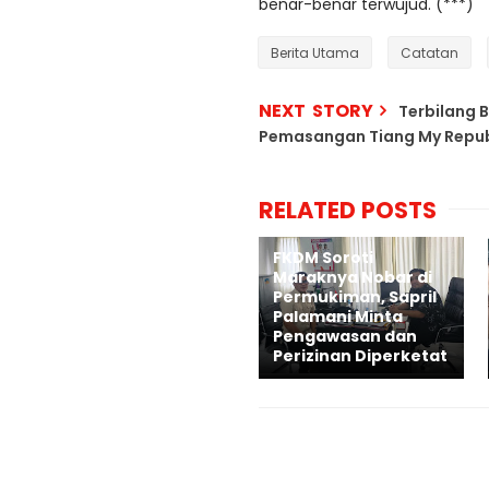
benar-benar terwujud. (***)
Berita Utama
Catatan
NEXT STORY
Terbilang 
Pemasangan Tiang My Republ
RELATED POSTS
FKDM Soroti
Maraknya Nobar di
Permukiman, Sapril
Palamani Minta
Pengawasan dan
Perizinan Diperketat