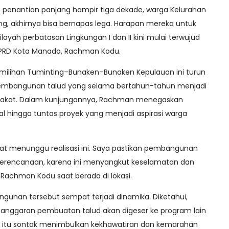
 penantian panjang hampir tiga dekade, warga Kelurahan
, akhirnya bisa bernapas lega. Harapan mereka untuk
layah perbatasan Lingkungan I dan II kini mulai terwujud
DPRD Kota Manado, Rachman Kodu.
 Pemilihan Tuminting–Bunaken–Bunaken Kepulauan ini turun
pembangunan talud yang selama bertahun-tahun menjadi
akat. Dalam kunjungannya, Rachman menegaskan
hingga tuntas proyek yang menjadi aspirasi warga
at menunggu realisasi ini. Saya pastikan pembangunan
ai perencanaan, karena ini menyangkut keselamatan dan
 Rachman Kodu saat berada di lokasi.
ngunan tersebut sempat terjadi dinamika. Diketahui,
anggaran pembuatan talud akan digeser ke program lain
ar itu sontak menimbulkan kekhawatiran dan kemarahan