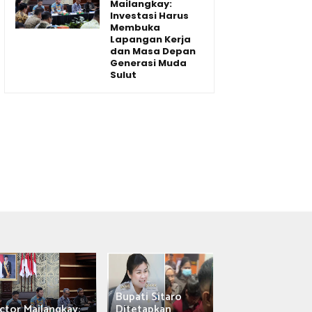
Mailangkay:
Investasi Harus
Membuka
Lapangan Kerja
dan Masa Depan
Generasi Muda
Sulut
Bupati Sitaro
Wagub Victor
ctor Mailangkay:
Ditetapkan
Mailangkay