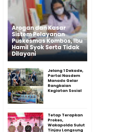
Arogan dan Kasar
Sistem Pelayanan
Puskesmas Kombos, Ibu
Hamil Syok Serta Tidak
Dilayani
Jelang 1 Dekade,
Partai Nasdem
Manado Gelar
Rangkaian
Kegiatan Sosial
Tetap Terapkan
Prokes,
Wakapolda Sulut
Tinjau Langsung