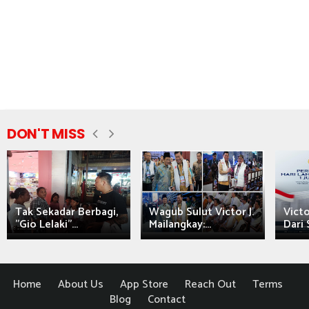
DON'T MISS
Tak Sekadar Berbagi,
Wagub Sulut Victor J.
Victo
"Gio Lelaki"...
Mailangkay:...
Dari 
Home
About Us
App Store
Reach Out
Terms
Blog
Contact