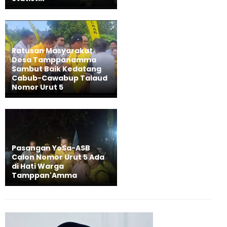
Ratusan Masyarakat
Desa Tamppanamma
Sambut Baik Kedatang
Cabub-Cawabup Talaud
Nomor Urut 5
Pasangan YoSa-ASB
Calon Nomor Urut 5 Ada
di Hati Warga
Tamppan'Amma