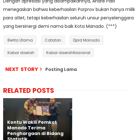
Dengan apresiasi yang disampaikannya, Andre Palit
menegaskan bahwa keberhasilan Porprov bukan hanya milik
para atlet, tetapi keberhasilan seluruh unsur penyelenggara
yang bersinergi demi nama baik Kota Manado. (***)
Berita Utama
Catatan
Dprd Manado
Kabar daerah
Kabar daerahNasional
NEXT STORY
Posting Lama
RELATED POSTS
Kontu Wakili Pemkot
Manado Terima
Penghargaan di Bidang
Statistik