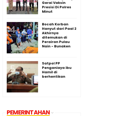
Gerai Vaksin
Presisi Di Polres
Minut
Bocah Korban
Hanyut dari Paal 2
Akhirnya
ditemukan di
Perairan Pulau
Nain - Bunaken
Satpol PP
Penganiaya ibu
Hamil di
berhentikan
PEMERINTAHAN