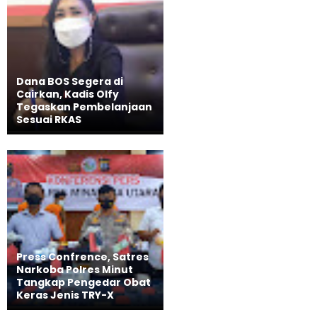
Dana BOS Segera di
Cairkan, Kadis Olfy
Tegaskan Pembelanjaan
Sesuai RKAS
Press Confrence, Satres
Narkoba Polres Minut
Tangkap Pengedar Obat
Keras Jenis TRY-X