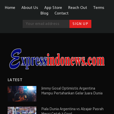
Home
About Us
App Store
Reach Out
Terms
Blog
Contact
LATEST
Jimmy Gosal Optimistis Argentina
Mampu Pertahankan Gelar Juara Dunia
Piala Dunia Argentina vs Alzajair Pasrah
Messi Cetak 3 Gool