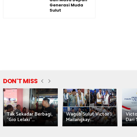
Generasi Muda
Sulut
DON'T MISS
Tak Sekadar Berbagi,
Wagub Sulut Victor J.
Victo
"Gio Lelaki"...
Mailangkay:...
Dari 