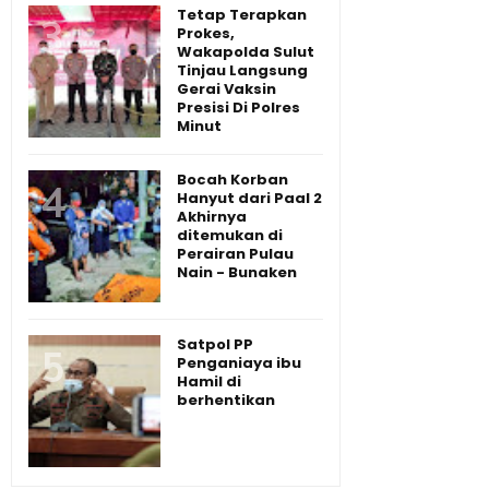
Tetap Terapkan
Prokes,
Wakapolda Sulut
Tinjau Langsung
Gerai Vaksin
Presisi Di Polres
Minut
Bocah Korban
Hanyut dari Paal 2
Akhirnya
ditemukan di
Perairan Pulau
Nain - Bunaken
Satpol PP
Penganiaya ibu
Hamil di
berhentikan