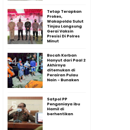
Tetap Terapkan
Prokes,
Wakapolda Sulut
Tinjau Langsung
Gerai Vaksin
Presisi Di Polres
Minut
Bocah Korban
Hanyut dari Paal 2
Akhirnya
ditemukan di
Perairan Pulau
Nain - Bunaken
Satpol PP
Penganiaya ibu
Hamil di
berhentikan