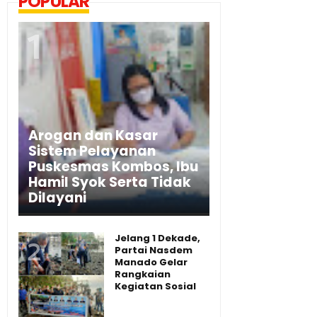
POPULAR
Arogan dan Kasar
Sistem Pelayanan
Puskesmas Kombos, Ibu
Hamil Syok Serta Tidak
Dilayani
Jelang 1 Dekade,
Partai Nasdem
Manado Gelar
Rangkaian
Kegiatan Sosial