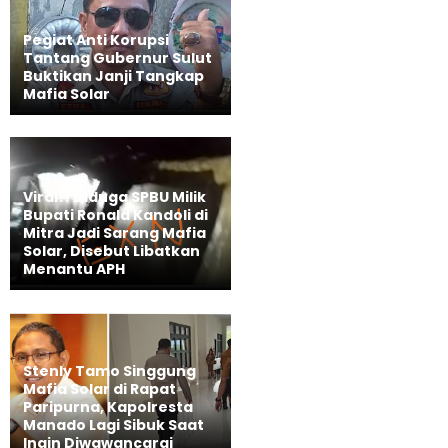
Pegiat Anti Korupsi
Tantang Gubernur Sulut
Buktikan Janji Tangkap
Mafia Solar
Viral!! Diduga SPBU Milik
Bupati Ronald Kandoli di
Mitra Jadi Sarang Mafia
Solar, Disebut Libatkan
Menantu APH
Stenly Tamo Singgung
Mafia Solar di Rapat
Paripurna, Kapolresta
Manado Lagi Sibuk Saat
Ingin Diwawancarai