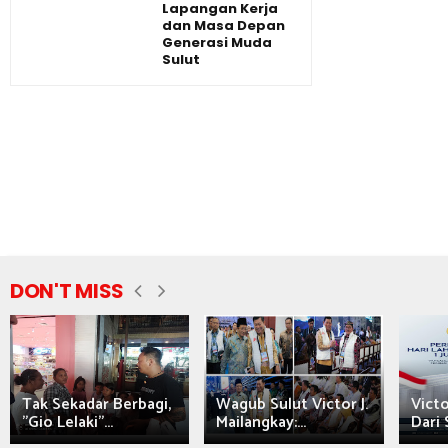
Lapangan Kerja
dan Masa Depan
Generasi Muda
Sulut
DON'T MISS
Tak Sekadar Berbagi,
Wagub Sulut Victor J.
Victo
"Gio Lelaki"...
Mailangkay:...
Dari 