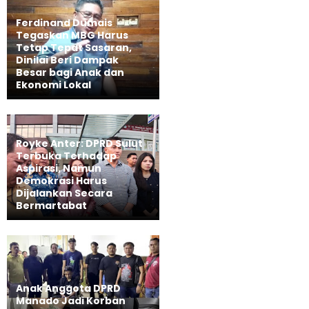
Ferdinand Dumais
Tegaskan MBG Harus
Tetap Tepat Sasaran,
Dinilai Beri Dampak
Besar bagi Anak dan
Ekonomi Lokal
Royke Anter: DPRD Sulut
Terbuka Terhadap
Aspirasi, Namun
Demokrasi Harus
Dijalankan Secara
Bermartabat
Anak Anggota DPRD
Manado Jadi Korban