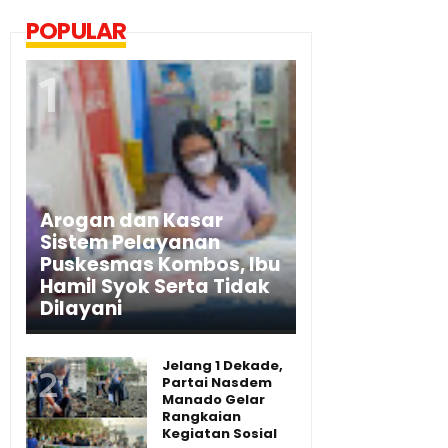
POPULAR
Arogan dan Kasar
Sistem Pelayanan
Puskesmas Kombos, Ibu
Hamil Syok Serta Tidak
Dilayani
Jelang 1 Dekade,
Partai Nasdem
Manado Gelar
Rangkaian
Kegiatan Sosial