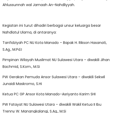
Ahlussunnah wal Jamaah An-Nahdliyyah.
Kegiatan ini turut dihadiri berbagai unsur keluarga besar
Nahdlatul Ulama, di antaranya:
Tanfidziyah PC NU Kota Manado – Bapak H. Rikson Hasanati,
S.Ag., M.Pd.I
Pimpinan Wilayah Muslimat NU Sulawesi Utara – diwakili Jihan
Bachmid, S.Kom., M.Si
PW Gerakan Pemuda Ansor Sulawesi Utara – diwakili Sekwil
Junaidi Maskromo, S.Hi
Ketua PC GP Ansor Kota Manado–Asriyanto Karim SHI
PW Fatayat NU Sulawesi Utara – diwakili Wakil Ketua II Ibu
Trenny W. Manangkalangi, S.Ag., M.Si