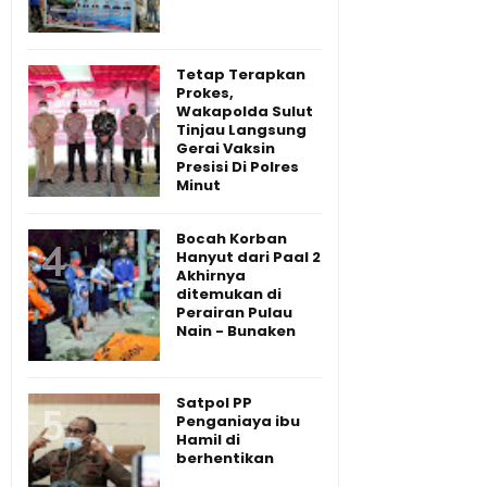
Tetap Terapkan
Prokes,
Wakapolda Sulut
Tinjau Langsung
Gerai Vaksin
Presisi Di Polres
Minut
Bocah Korban
Hanyut dari Paal 2
Akhirnya
ditemukan di
Perairan Pulau
Nain - Bunaken
Satpol PP
Penganiaya ibu
Hamil di
berhentikan