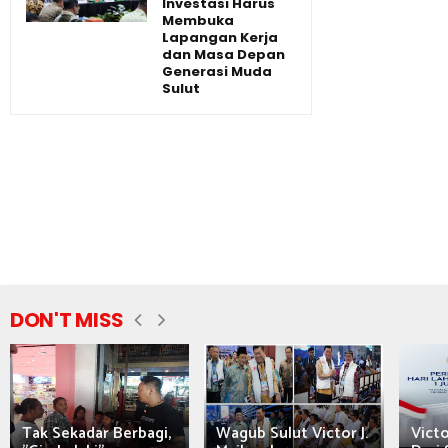
Investasi Harus
Membuka
Lapangan Kerja
dan Masa Depan
Generasi Muda
Sulut
DON'T MISS
Tak Sekadar Berbagi,
Wagub Sulut Victor J.
Victo