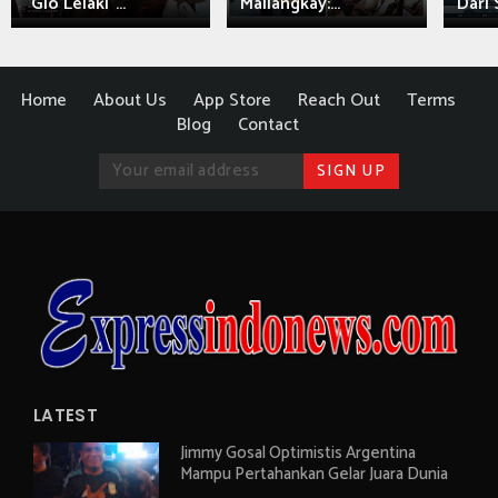
"Gio Lelaki"...
Mailangkay:...
Dari 
Home
About Us
App Store
Reach Out
Terms
Blog
Contact
LATEST
Jimmy Gosal Optimistis Argentina
Mampu Pertahankan Gelar Juara Dunia