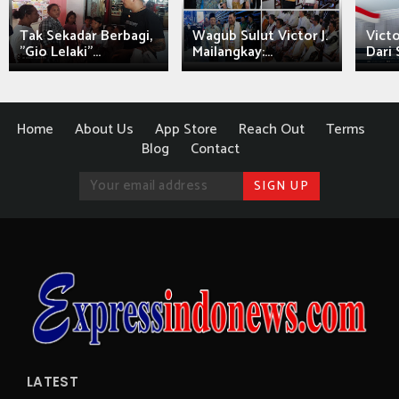
Tak Sekadar Berbagi,
Wagub Sulut Victor J.
Victo
"Gio Lelaki"...
Mailangkay:...
Dari 
Home
About Us
App Store
Reach Out
Terms
Blog
Contact
LATEST