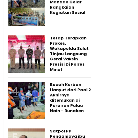
Manado Gelar
Rangkaian
Kegiatan Sosial
Tetap Terapkan
Prokes,
Wakapolda Sulut
Tinjau Langsung
Gerai Vaksin
Presisi Di Polres
Minut
Bocah Korban
Hanyut dari Paal 2
Akhirnya
ditemukan di
Perairan Pulau
Nain - Bunaken
Satpol PP
Penganiaya ibu