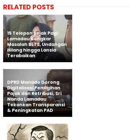
RELATED POSTS
15 Telepon Sejak Pagi:
Lamadau Bongkar
Masalah BLTS, Undangan
Hilang hingga Lansia
Terabaikan
DPRD Manado Dorong
Digitalisasi Penagihan
Pajak dan Retribusi, Sri
Nanda Lamadau
Tekankan Transparansi
& Peningkatan PAD