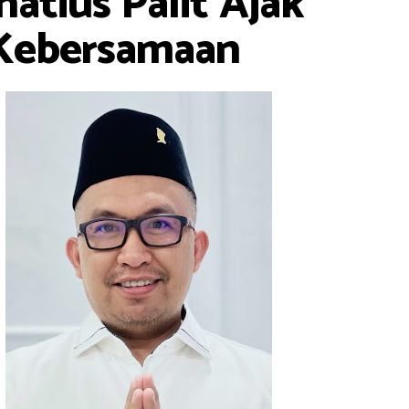
natius Palit Ajak
 Kebersamaan