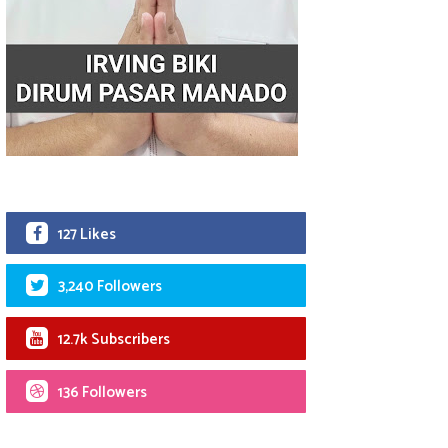
127 Likes
3,240 Followers
12.7k Subscribers
136 Followers