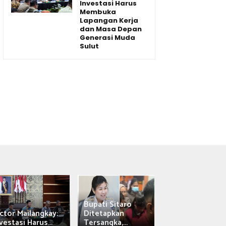
Investasi Harus
Membuka
Lapangan Kerja
dan Masa Depan
Generasi Muda
Sulut
Bupati Sitaro
Wagub Victor
ctor Mailangkay:
Ditetapkan
Mailangkay
vestasi Harus...
Tersangka,...
Saksikan Sab