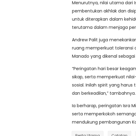
Menurutnya, nilai utama dari I
pembentukan akhlak dan disiplin
untuk diterapkan dalam kehi
terutama dalam menjaga per
Andrew Palit juga menekanka
ruang memperkuat toleransi d
Manado yang dikenal sebagai 
“Peringatan hari besar keagam
sikap, serta memperkuat nilai
sosial. Inilah spirit yang har
dan berkeadilan,” tambahnya.
Ia berharap, peringatan Isra
serta memperkokoh semanga
mendukung pembangunan Kota
Berita Utama
Catatan