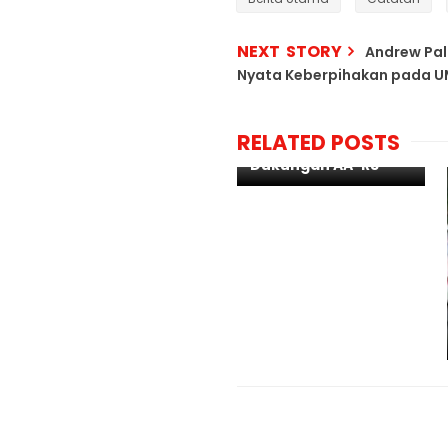
NEXT STORY
Andrew Pal
Nyata Keberpihakan pada 
Program APM Bulan
RELATED POSTS
Ramadhan Raih
Dukungan AA-RS