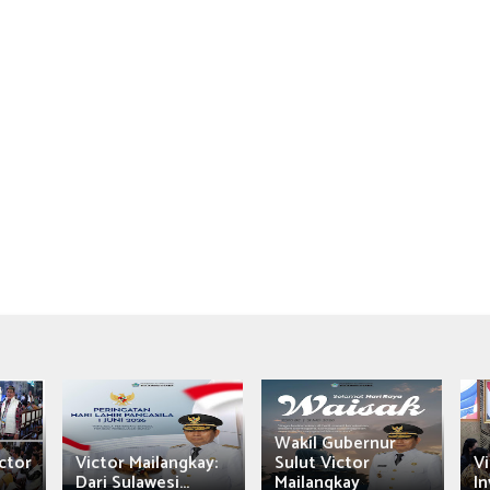
Wakil Gubernur
ctor
Victor Mailangkay:
Sulut Victor
Vi
Dari Sulawesi...
Mailangkay
In