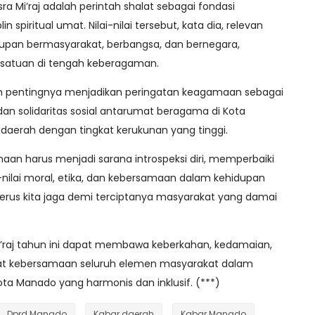
sra Mi’raj adalah perintah shalat sebagai fondasi
 spiritual umat. Nilai-nilai tersebut, kata dia, relevan
dupan bermasyarakat, berbangsa, dan bernegara,
satuan di tengah keberagaman.
n pentingnya menjadikan peringatan keagamaan sebagai
an solidaritas sosial antarumat beragama di Kota
daerah dengan tingkat kerukunan yang tinggi.
aan harus menjadi sarana introspeksi diri, memperbaiki
-nilai moral, etika, dan kebersamaan dalam kehidupan
us terus kita jaga demi terciptanya masyarakat yang damai
 Mi’raj tahun ini dapat membawa keberkahan, kedamaian,
t kebersamaan seluruh elemen masyarakat dalam
 Manado yang harmonis dan inklusif. (***)
Dprd Manado
Kabar daerah
Kabar Manado