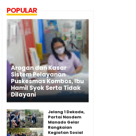
POPULAR
Arogan dan Kasar
Sistem Pelayanan
Puskesmas Kombos, Ibu
Hamil Syok Serta Tidak
Dilayani
Jelang 1 Dekade,
Partai Nasdem
Manado Gelar
Rangkaian
Kegiatan Sosial