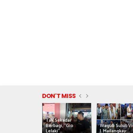
DON'T MISS
Tak Sekadar
nyataan Saiful
Berbagi, "Gio
Wagub Sulut Vi
ni Tuai Kritik,
Lelaki"...
J. Mailangkay:...