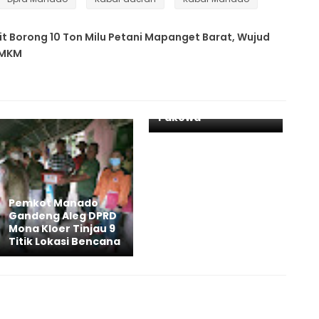
it Borong 10 Ton Milu Petani Mapanget Barat, Wujud
UMKM
Reses Perdana 2022
DPRD Manado, Dikau
Jaring Asmara di
Pakowa
Pemkot Manado
Gandeng Aleg DPRD
Mona Kloer Tinjau 9
Titik Lokasi Bencana