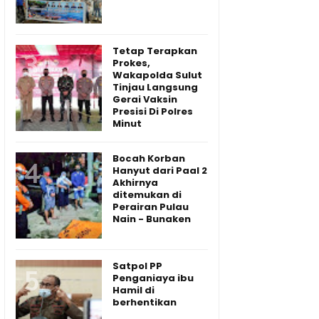
Tetap Terapkan
Prokes,
Wakapolda Sulut
Tinjau Langsung
Gerai Vaksin
Presisi Di Polres
Minut
Bocah Korban
Hanyut dari Paal 2
Akhirnya
ditemukan di
Perairan Pulau
Nain - Bunaken
Satpol PP
Penganiaya ibu
Hamil di
berhentikan