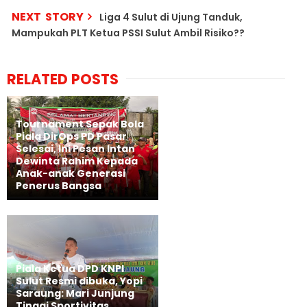
NEXT STORY
Liga 4 Sulut di Ujung Tanduk,
Mampukah PLT Ketua PSSI Sulut Ambil Risiko??
RELATED POSTS
Tournament Sepak Bola
Piala DirOps PD Pasar
Selesai, Ini Pesan Intan
Dewinta Rahim Kepada
Anak-anak Generasi
Penerus Bangsa
Piala Ketua DPD KNPI
Sulut Resmi dibuka, Yopi
Saraung: Mari Junjung
Tinggi Sportivitas