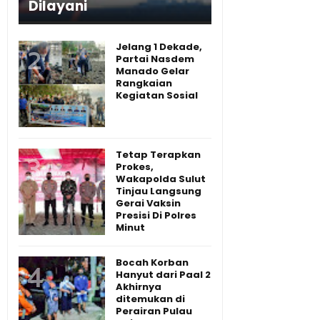
Dilayani
Jelang 1 Dekade,
Partai Nasdem
Manado Gelar
Rangkaian
Kegiatan Sosial
Tetap Terapkan
Prokes,
Wakapolda Sulut
Tinjau Langsung
Gerai Vaksin
Presisi Di Polres
Minut
Bocah Korban
Hanyut dari Paal 2
Akhirnya
ditemukan di
Perairan Pulau