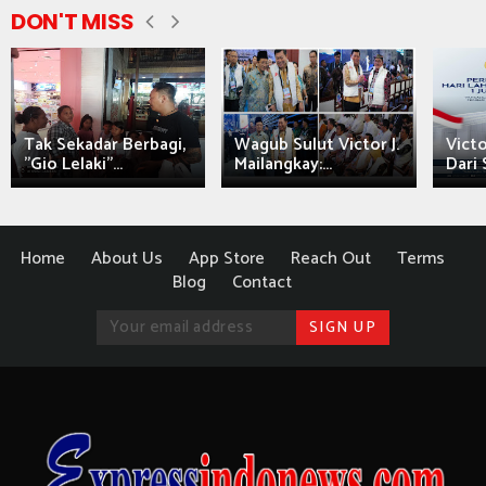
DON'T MISS
Tak Sekadar Berbagi,
Wagub Sulut Victor J.
Victo
"Gio Lelaki"...
Mailangkay:...
Dari 
Home
About Us
App Store
Reach Out
Terms
Blog
Contact