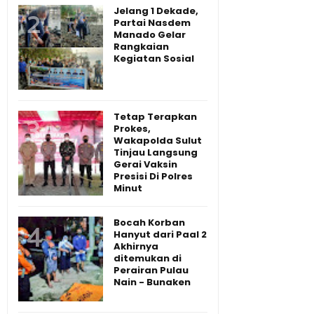
Jelang 1 Dekade,
Partai Nasdem
Manado Gelar
Rangkaian
Kegiatan Sosial
Tetap Terapkan
Prokes,
Wakapolda Sulut
Tinjau Langsung
Gerai Vaksin
Presisi Di Polres
Minut
Bocah Korban
Hanyut dari Paal 2
Akhirnya
ditemukan di
Perairan Pulau
Nain - Bunaken