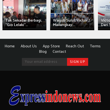
Tak Sekadar Berbagi,
Wagub Sulut Victor J.
Victo
"Gio Lelaki"...
Mailangkay:...
Dari 
Home
About Us
App Store
Reach Out
Terms
Blog
Contact