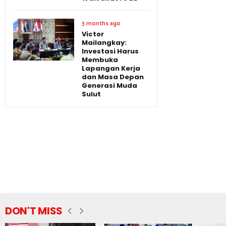
3 months ago
Victor
Mailangkay:
Investasi Harus
Membuka
Lapangan Kerja
dan Masa Depan
Generasi Muda
Sulut
DON'T MISS