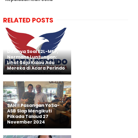
RELATED POSTS
Ditanya Soal E2L-MEP,
Normans Luntungan:
Lihat Saja Kalau Ada
Mereka di Acara Perindo
SAH!! Pasangan YoSa-
ASB Siap Mengikuti
Pilkada Talaud 27
November 2024