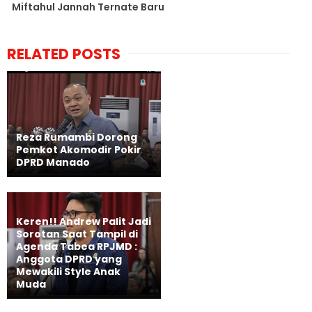
Miftahul Jannah Ternate Baru
RELATED POSTS
Reza Rumambi Dorong
Pemkot Akomodir Pokir
DPRD Manado
Keren!! Andrew Palit Jadi
Sorotan Saat Tampil di
Agenda Tabea RPJMD :
Anggota DPRD yang
Mewakili Style Anak
Muda