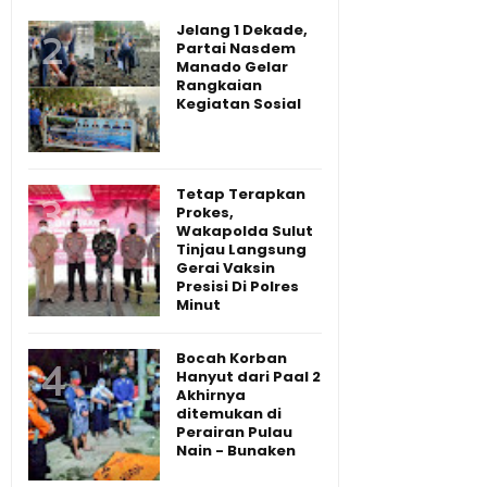
Jelang 1 Dekade,
Partai Nasdem
Manado Gelar
Rangkaian
Kegiatan Sosial
Tetap Terapkan
Prokes,
Wakapolda Sulut
Tinjau Langsung
Gerai Vaksin
Presisi Di Polres
Minut
Bocah Korban
Hanyut dari Paal 2
Akhirnya
ditemukan di
Perairan Pulau
Nain - Bunaken