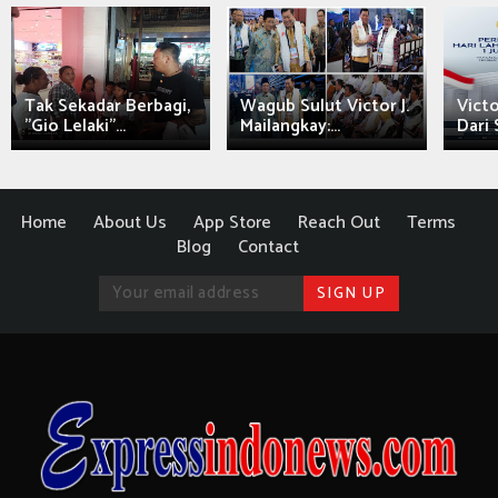
Tak Sekadar Berbagi,
Wagub Sulut Victor J.
Victo
"Gio Lelaki"...
Mailangkay:...
Dari 
Home
About Us
App Store
Reach Out
Terms
Blog
Contact