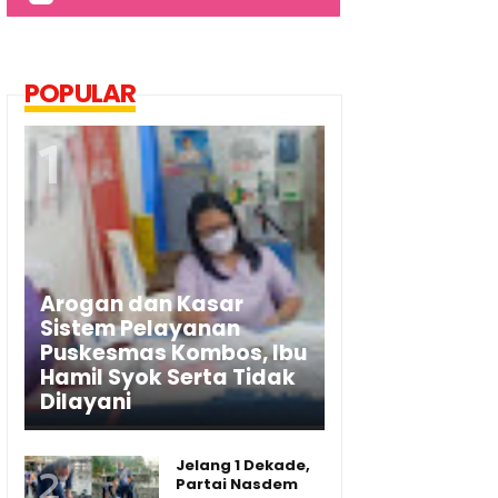
POPULAR
Arogan dan Kasar
Sistem Pelayanan
Puskesmas Kombos, Ibu
Hamil Syok Serta Tidak
Dilayani
Jelang 1 Dekade,
Partai Nasdem