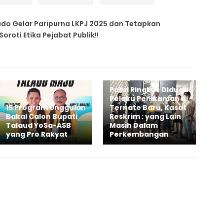
o Gelar Paripurna LKPJ 2025 dan Tetapkan
roti Etika Pejabat Publik!!
Polisi Ringkus Diduga
Pelaku Penikaman di
15 Program Unggulan
Ternate Baru, Kasat
Bakal Calon Bupati
Reskrim : yang Lain
Talaud YoSa-ASB
Masih Dalam
yang Pro Rakyat
Perkembangan