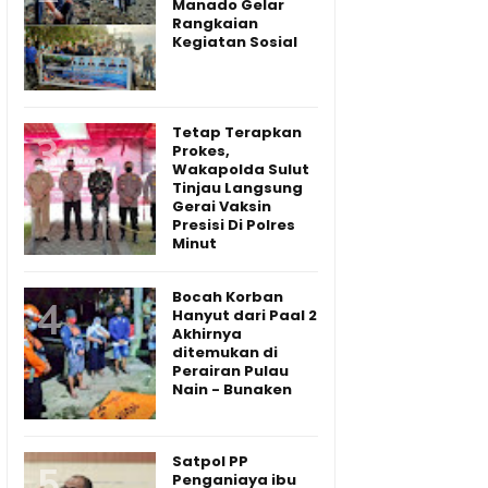
Manado Gelar
Rangkaian
Kegiatan Sosial
Tetap Terapkan
Prokes,
Wakapolda Sulut
Tinjau Langsung
Gerai Vaksin
Presisi Di Polres
Minut
Bocah Korban
Hanyut dari Paal 2
Akhirnya
ditemukan di
Perairan Pulau
Nain - Bunaken
Satpol PP
Penganiaya ibu