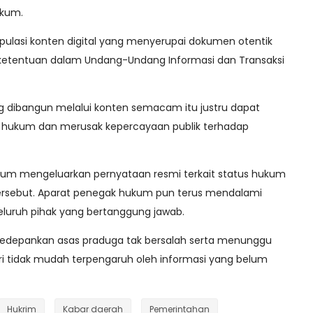
ukum.
ulasi konten digital yang menyerupai dokumen otentik
ketentuan dalam Undang-Undang Informasi dan Transaksi
g dibangun melalui konten semacam itu justru dapat
 hukum dan merusak kepercayaan publik terhadap
 belum mengeluarkan pernyataan resmi terkait status hukum
tersebut. Aparat penegak hukum pun terus mendalami
eluruh pihak yang bertanggung jawab.
gedepankan asas praduga tak bersalah serta menunggu
ari tidak mudah terpengaruh oleh informasi yang belum
Hukrim
Kabar daerah
Pemerintahan