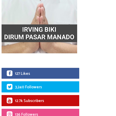
127 Likes
3,240 Followers
12.7k Subscribers
136 Followers