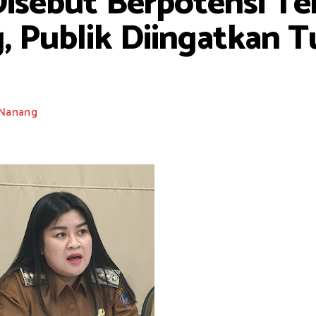
Disebut Berpotensi Te
 Publik Diingatkan T
Nanang