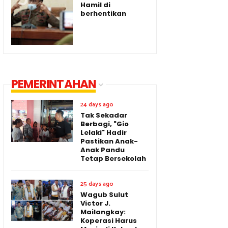
Hamil di
berhentikan
PEMERINTAHAN
24 days ago
Tak Sekadar
Berbagi, "Gio
Lelaki" Hadir
Pastikan Anak-
Anak Pandu
Tetap Bersekolah
25 days ago
Wagub Sulut
Victor J.
Mailangkay:
Koperasi Harus