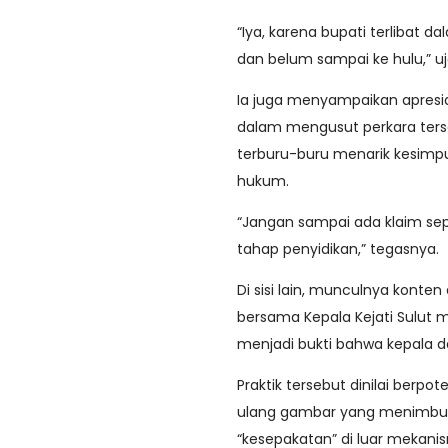
“Iya, karena bupati terlibat d
dan belum sampai ke hulu,” uj
Ia juga menyampaikan apresiasi
dalam mengusut perkara terse
terburu-buru menarik kesimp
hukum.
“Jangan sampai ada klaim sep
tahap penyidikan,” tegasnya.
Di sisi lain, munculnya konte
bersama Kepala Kejati Sulut m
menjadi bukti bahwa kepala da
Praktik tersebut dinilai berpo
ulang gambar yang menimbul
“kesepakatan” di luar mekan