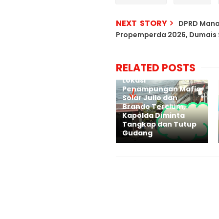
NEXT STORY
DPRD Manad
Propemperda 2026, Dumais So
RELATED POSTS
Lokasi
Penampungan Mafia
Solar Julio dan
Brando Tercium,
Kapolda Diminta
Tangkap dan Tutup
Gudang