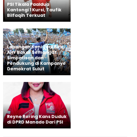
PSI Tikala Paaldua
Kantongi 1 Kursi, Taufik
Bilfaqih Terkuat
Lapangan Koni Jadi Biru,
AHY Bakar Semangat
Simpatisan dan
Pendukung di Kampanye
Demokrat Sulut
Reyne Roring Kans Duduk
di DPRD Manado Dari PSI