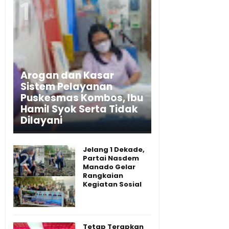
Arogan dan Kasar
Sistem Pelayanan
Puskesmas Kombos, Ibu
Hamil Syok Serta Tidak
Dilayani
Jelang 1 Dekade,
Partai Nasdem
Manado Gelar
Rangkaian
Kegiatan Sosial
Tetap Terapkan