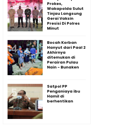
Prokes,
Wakapolda Sulut
Tinjau Langsung
Gerai Vaksin
Presisi Di Polres
Minut
Bocah Korban
Hanyut dari Paal 2
Akhirnya
ditemukan di
Perairan Pulau
Nain - Bunaken
Satpol PP
Penganiaya ibu
Hamil di
berhentikan