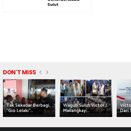
Sulut
DON'T MISS
Tak Sekadar Berbagi,
Wagub Sulut Victor J.
Victo
"Gio Lelaki"...
Mailangkay:...
Dari 