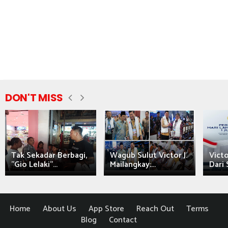
DON'T MISS
Tak Sekadar Berbagi,
Wagub Sulut Victor J.
Victo
"Gio Lelaki"...
Mailangkay:...
Dari 
Home
About Us
App Store
Reach Out
Terms
Blog
Contact