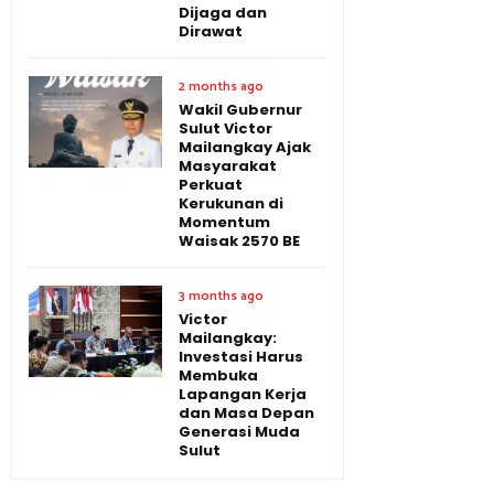
Dijaga dan
Dirawat
2 months ago
Wakil Gubernur
Sulut Victor
Mailangkay Ajak
Masyarakat
Perkuat
Kerukunan di
Momentum
Waisak 2570 BE
3 months ago
Victor
Mailangkay:
Investasi Harus
Membuka
Lapangan Kerja
dan Masa Depan
Generasi Muda
Sulut