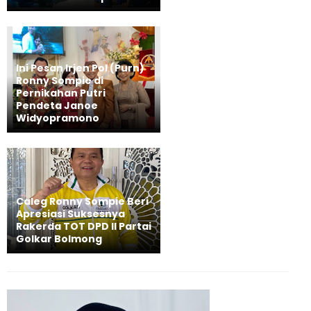
Ini Pesan Irjen Pol (Purn)
Ronny Sompie di
Pernikahan Putri
Pendeta Janoe
Widyopramono
Caleg Ronny Sompie Beri
Apresiasi Suksesnya
Rakerda TOT DPD II Partai
Golkar Bolmong