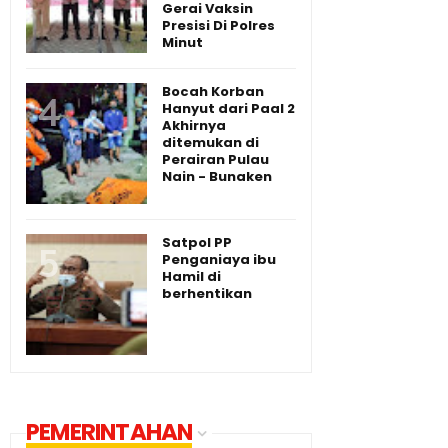
Gerai Vaksin
Presisi Di Polres
Minut
Bocah Korban
Hanyut dari Paal 2
Akhirnya
ditemukan di
Perairan Pulau
Nain - Bunaken
Satpol PP
Penganiaya ibu
Hamil di
berhentikan
PEMERINTAHAN