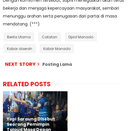
Dengan komitmen tersebut, Sapril menegaskan akan terus
bekerja dan menjaga kepercayaan masyarakat, sembari
menunggu arahan serta penugasan dari partai di masa
mendatang. (***)
Berita Utama
Catatan
Dprd Manado
Kabar daerah
Kabar Manado
NEXT STORY
Posting Lama
RELATED POSTS
Yopi Saraung Disebut
Seorang Pemimpin
Talaud Masa Depan