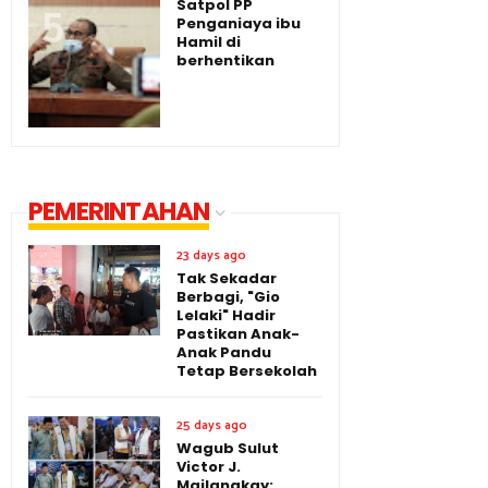
Satpol PP
Penganiaya ibu
Hamil di
berhentikan
PEMERINTAHAN
23 days ago
Tak Sekadar
Berbagi, "Gio
Lelaki" Hadir
Pastikan Anak-
Anak Pandu
Tetap Bersekolah
25 days ago
Wagub Sulut
Victor J.
Mailangkay: