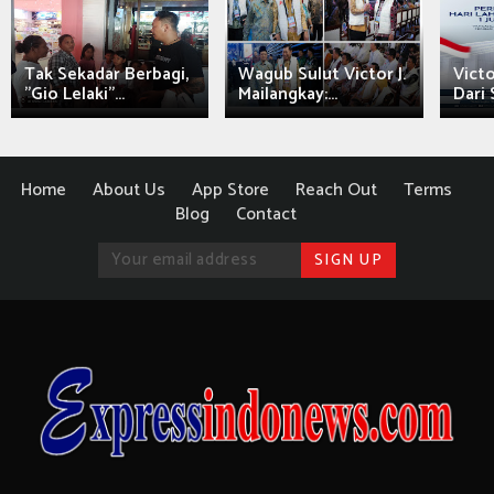
Tak Sekadar Berbagi,
Wagub Sulut Victor J.
Victo
"Gio Lelaki"...
Mailangkay:...
Dari 
Home
About Us
App Store
Reach Out
Terms
Blog
Contact