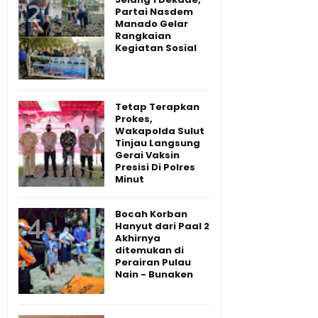
Partai Nasdem
Manado Gelar
Rangkaian
Kegiatan Sosial
Tetap Terapkan
Prokes,
Wakapolda Sulut
Tinjau Langsung
Gerai Vaksin
Presisi Di Polres
Minut
Bocah Korban
Hanyut dari Paal 2
Akhirnya
ditemukan di
Perairan Pulau
Nain - Bunaken