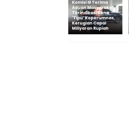
Komisi III Terima
Aduan Masyarakat
Terindikasi Kena
'Tipu' Koperumnas,
Kerugian Capai
Miliyaran Rupiah