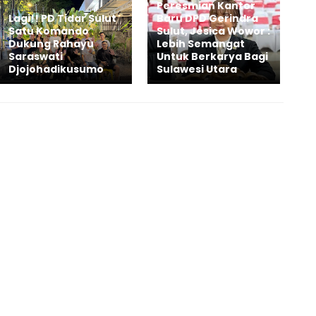
Peresmian Kantor
Lagi!! PD Tidar Sulut
Baru DPD Gerindra
Satu Komando
Sulut, Jesica Wowor :
Dukung Rahayu
Lebih Semangat
Saraswati
Untuk Berkarya Bagi
Djojohadikusumo
Sulawesi Utara