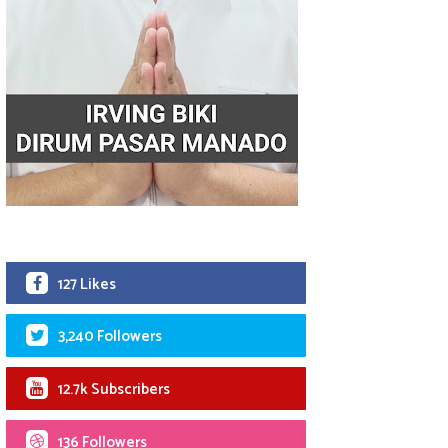
127 Likes
3,240 Followers
12.7k Subscribers
136 Followers