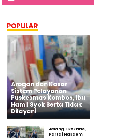
POPULAR
Arogan dan Kasar
Sistem Pelayanan
Puskesmas Kombos, Ibu
Hamil Syok Serta Tidak
Dilayani
Jelang 1 Dekade,
Partai Nasdem