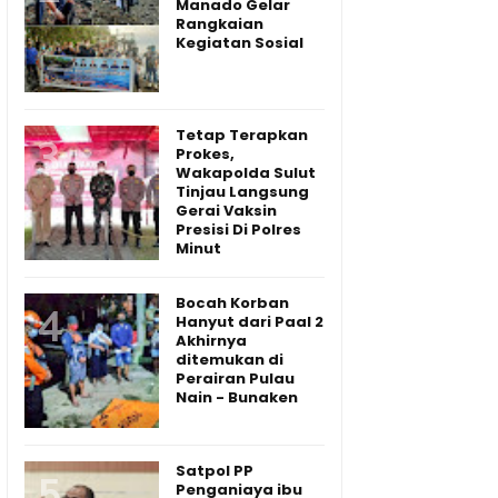
Manado Gelar
Rangkaian
Kegiatan Sosial
Tetap Terapkan
Prokes,
Wakapolda Sulut
Tinjau Langsung
Gerai Vaksin
Presisi Di Polres
Minut
Bocah Korban
Hanyut dari Paal 2
Akhirnya
ditemukan di
Perairan Pulau
Nain - Bunaken
Satpol PP
Penganiaya ibu