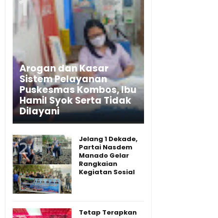
Arogan dan Kasar
Sistem Pelayanan
Puskesmas Kombos, Ibu
Hamil Syok Serta Tidak
Dilayani
Jelang 1 Dekade,
Partai Nasdem
Manado Gelar
Rangkaian
Kegiatan Sosial
Tetap Terapkan