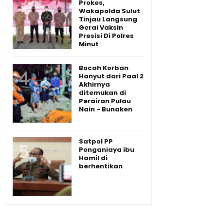
Prokes,
Wakapolda Sulut
Tinjau Langsung
Gerai Vaksin
Presisi Di Polres
Minut
Bocah Korban
Hanyut dari Paal 2
Akhirnya
ditemukan di
Perairan Pulau
Nain - Bunaken
Satpol PP
Penganiaya ibu
Hamil di
berhentikan