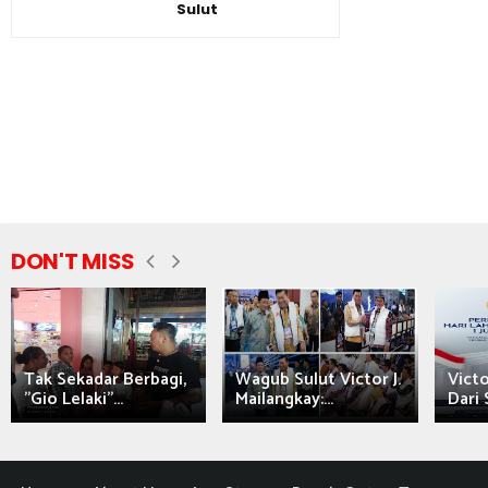
Sulut
DON'T MISS
Tak Sekadar Berbagi,
Wagub Sulut Victor J.
Victo
"Gio Lelaki"...
Mailangkay:...
Dari 