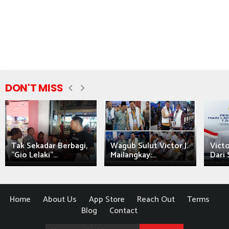
DON'T MISS
Tak Sekadar Berbagi,
Wagub Sulut Victor J.
Victo
"Gio Lelaki"...
Mailangkay:...
Dari 
Home
About Us
App Store
Reach Out
Terms
Blog
Contact