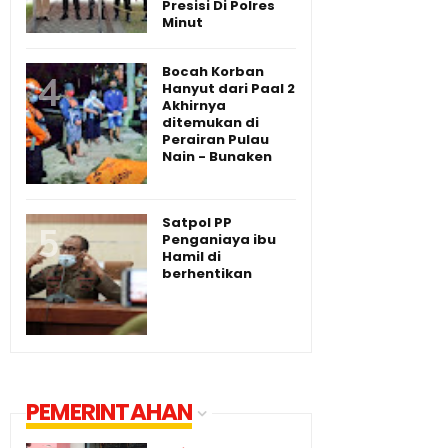
Presisi Di Polres
Minut
Bocah Korban
Hanyut dari Paal 2
Akhirnya
ditemukan di
Perairan Pulau
Nain - Bunaken
Satpol PP
Penganiaya ibu
Hamil di
berhentikan
PEMERINTAHAN