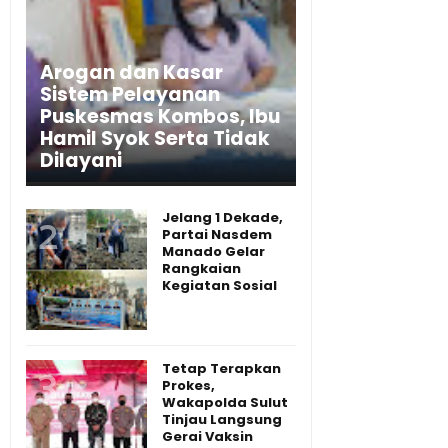
Arogan dan Kasar
Sistem Pelayanan
Puskesmas Kombos, Ibu
Hamil Syok Serta Tidak
Dilayani
Jelang 1 Dekade,
Partai Nasdem
Manado Gelar
Rangkaian
Kegiatan Sosial
Tetap Terapkan
Prokes,
Wakapolda Sulut
Tinjau Langsung
Gerai Vaksin