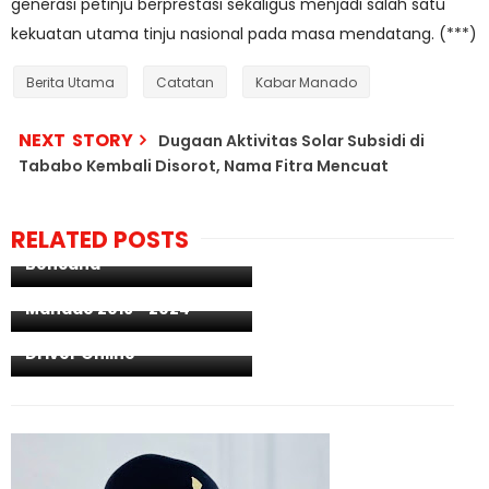
generasi petinju berprestasi sekaligus menjadi salah satu
kekuatan utama tinju nasional pada masa mendatang. (***)
Berita Utama
Catatan
Kabar Manado
NEXT STORY
Dugaan Aktivitas Solar Subsidi di
Tababo Kembali Disorot, Nama Fitra Mencuat
Supryatna Sampaikan
Tugas lain Damkar,
RELATED POSTS
Penyelamatan Non
Bencana
Hadi Prestasi Pimpin PC
Pemuda Muslimin Kota
Bersama ESI dan WAO,
Manado 2019 - 2024
Rio Dodokambey Berbagi
Paket Sembako buat
Driver Online