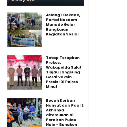
Jelang 1 Dekade,
Partai Nasdem
Manado Gelar
Rangkaian
Kegiatan Sosial
Tetap Terapkan
Prokes,
Wakapolda Sulut
Tinjau Langsung
Gerai Vaksin
Presisi Di Polres
Minut
Bocah Korban
Hanyut dari Paal 2
Akhirnya
ditemukan di
Perairan Pulau
Nain - Bunaken