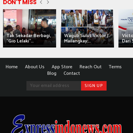
DON'T MISS
Tak Sekadar Berbagi,
Wagub Sulut Victor J.
Victo
"Gio Lelaki"...
Mailangkay:...
Dari 
Home
About Us
App Store
Reach Out
Terms
Blog
Contact