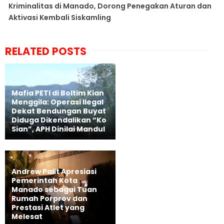
Kriminalitas di Manado, Dorong Penegakan Aturan dan
Aktivasi Kembali Siskamling
RELATED POSTS
Mafia PETI di Boltim Kian
Menggila: Operasi Ilegal
Dekat Bendungan Buyat
Diduga Dikendalikan “Ko
Sian”, APH Dinilai Mandul
Andrew Palit Apresiasi
Pemerintah Kota
Manado sebagai Tuan
Rumah Porprov dan
Prestasi Atlet yang
Melesat