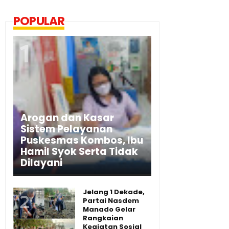
POPULAR
Arogan dan Kasar
Sistem Pelayanan
Puskesmas Kombos, Ibu
Hamil Syok Serta Tidak
Dilayani
Jelang 1 Dekade,
Partai Nasdem
Manado Gelar
Rangkaian
Kegiatan Sosial