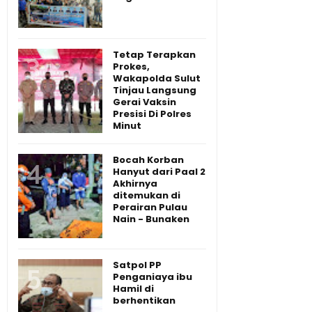
Tetap Terapkan
Prokes,
Wakapolda Sulut
Tinjau Langsung
Gerai Vaksin
Presisi Di Polres
Minut
Bocah Korban
Hanyut dari Paal 2
Akhirnya
ditemukan di
Perairan Pulau
Nain - Bunaken
Satpol PP
Penganiaya ibu
Hamil di
berhentikan