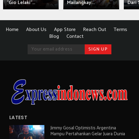
"Gio Lelaki"...
Mailangkay:...
Dari 
Home
About Us
App Store
Reach Out
Terms
Blog
Contact
LATEST
Jimmy Gosal Optimistis Argentina
Mampu Pertahankan Gelar Juara Dunia