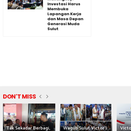
Investasi Harus
Membuka
Lapangan Kerja
dan Masa Depan
Generasi Muda
Sulut
DON'T MISS
Tak Sekadar Berbagi,
Wagub Sulut Victor J.
Victo