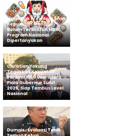
Lapor Pak Presiden! Anak
Kepulauan Manado
Belum Tersentuh MBG,
Program Nasional
Dipertanyakan
Christian Yokung
Tegaskan Kekuatan
Persma 1960 Usai Juara
Piala Gubernur Sulut
2026, Siap Tembus Level
Nasional
Dumais : Evaluasi Total
Semua Ketua