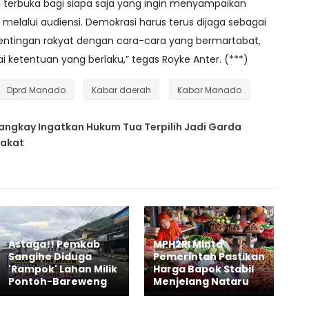
mi terbuka bagi siapa saja yang ingin menyampaikan
melalui audiensi. Demokrasi harus terus dijaga sebagai
ntingan rakyat dengan cara-cara yang bermartabat,
i ketentuan yang berlaku,” tegas Royke Anter. (***)
Dprd Manado
Kabar daerah
Kabar Manado
langkay Ingatkan Hukum Tua Terpilih Jadi Garda
rakat
Astaga!! Pemkab
MPH2RI Minta
Sangihe Diduga
Pemerintah Pastikan
'Rampok' Lahan Milik
Harga Bapok Stabil
Pontoh-Bareweng
Menjelang Nataru