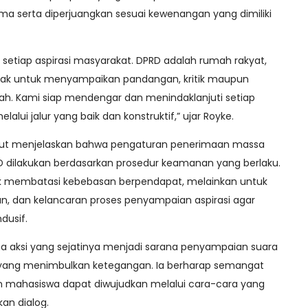
ma serta diperjuangkan sesuai kewenangan yang dimiliki
 setiap aspirasi masyarakat. DPRD adalah rumah rakyat,
 hak untuk menyampaikan pandangan, kritik maupun
h. Kami siap mendengar dan menindaklanjuti setiap
lui jalur yang baik dan konstruktif,” ujar Royke.
rsebut menjelaskan bahwa pengaturan penerimaan massa
RD dilakukan berdasarkan prosedur keamanan yang berlaku.
k membatasi kebebasan berpendapat, melainkan untuk
n, dan kelancaran proses penyampaian aspirasi agar
dusif.
a aksi yang sejatinya menjadi sarana penyampaian suara
n yang menimbulkan ketegangan. Ia berharap semangat
n mahasiswa dapat diwujudkan melalui cara-cara yang
an dialog.