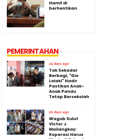
Hamil di
berhentikan
PEMERINTAHAN
24 days ago
Tak Sekadar
Berbagi, "Gio
Lelaki" Hadir
Pastikan Anak-
Anak Pandu
Tetap Bersekolah
26 days ago
Wagub Sulut
Victor J.
Mailangkay:
Koperasi Harus