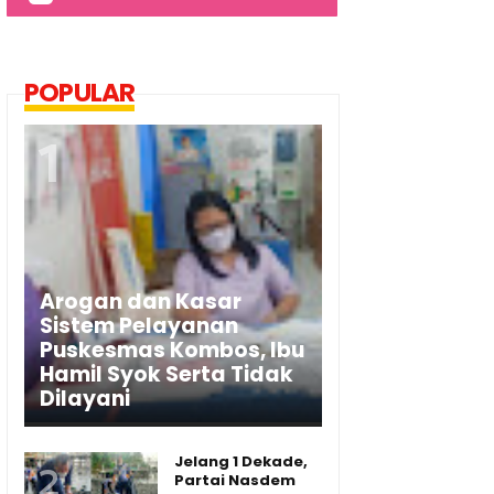
POPULAR
Arogan dan Kasar
Sistem Pelayanan
Puskesmas Kombos, Ibu
Hamil Syok Serta Tidak
Dilayani
Jelang 1 Dekade,
Partai Nasdem