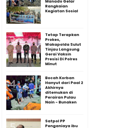
Manado Gelar
Rangkaian
Kegiatan Sosial
Tetap Terapkan
Prokes,
Wakapolda Sulut
Tinjau Langsung
Gerai Vaksin
Presisi Di Polres
Minut
Bocah Korban
Hanyut dari Paal 2
Akhirnya
ditemukan di
Perairan Pulau
Nain - Bunaken
Satpol PP
Penganiaya ibu