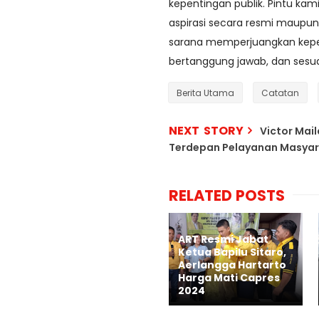
kepentingan publik. Pintu ka
aspirasi secara resmi maupun 
sarana memperjuangkan kepe
bertanggung jawab, dan sesua
Berita Utama
Catatan
NEXT STORY
Victor Mai
Terdepan Pelayanan Masya
RELATED POSTS
ART Resmi Jabat
Ketua Bapilu Sitaro,
Aerlangga Hartarto
Harga Mati Capres
2024