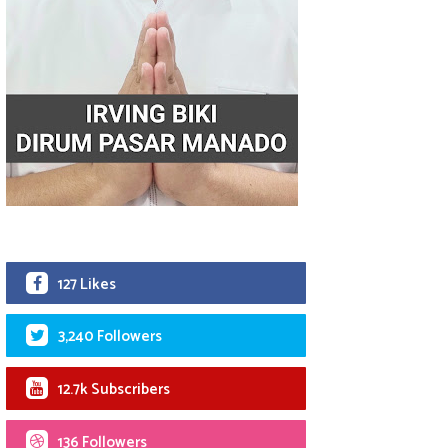
127 Likes
3,240 Followers
12.7k Subscribers
136 Followers