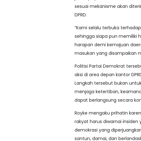
sesuai mekanisme akan diteri
DPRD.
“Kami selalu terbuka terhadap
sehingga siapa pun memiliki
harapan demi kemajuan daera
masukan yang disampaikan mela
Politisi Partai Demokrat te
aksi di area depan kantor DP
Langkah tersebut bukan untu
menjaga ketertiban, keamana
dapat berlangsung secara kon
Royke mengaku prihatin karen
rakyat harus diwarnai inside
demokrasi yang diperjuangka
santun, damai, dan berlandask