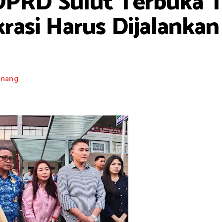
DPRD Sulut Terbuka Te
si Harus Dijalankan
nang