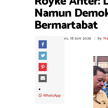
Royke Anter: 
Namun Demokra
Bermartabat
Kamis, 18 Juni 2026
by
Na
/
WhatsApp