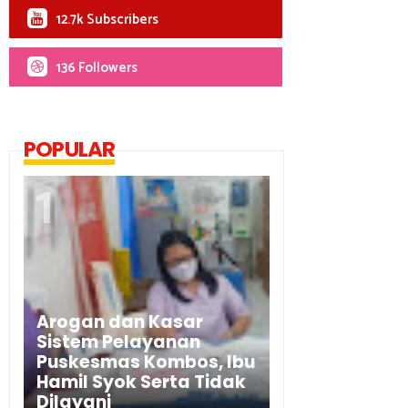
12.7k Subscribers
136 Followers
POPULAR
Arogan dan Kasar
Sistem Pelayanan
Puskesmas Kombos, Ibu
Hamil Syok Serta Tidak
Dilayani