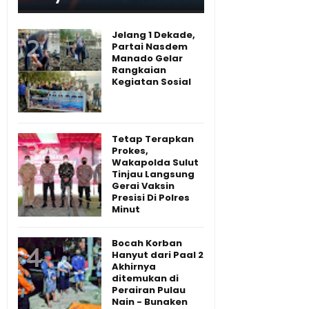
Jelang 1 Dekade,
Partai Nasdem
Manado Gelar
Rangkaian
Kegiatan Sosial
Tetap Terapkan
Prokes,
Wakapolda Sulut
Tinjau Langsung
Gerai Vaksin
Presisi Di Polres
Minut
Bocah Korban
Hanyut dari Paal 2
Akhirnya
ditemukan di
Perairan Pulau
Nain - Bunaken