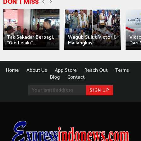
DON'T MISS
Tak Sekadar Berbagi,
Wagub Sulut Victor J.
Victo
"Gio Lelaki"...
Mailangkay:...
Dari 
Home
About Us
App Store
Reach Out
Terms
Blog
Contact