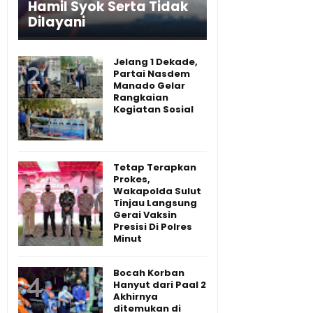
Hamil Syok Serta Tidak
Dilayani
Jelang 1 Dekade,
Partai Nasdem
Manado Gelar
Rangkaian
Kegiatan Sosial
Tetap Terapkan
Prokes,
Wakapolda Sulut
Tinjau Langsung
Gerai Vaksin
Presisi Di Polres
Minut
Bocah Korban
Hanyut dari Paal 2
Akhirnya
ditemukan di