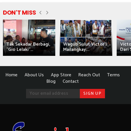
DON'T MISS
Tak Sekadar Berbagi,
Wagub Sulut Victor J.
Victo
"Gio Lelaki"...
Mailangkay:...
Dari 
Home
About Us
App Store
Reach Out
Terms
Blog
Contact