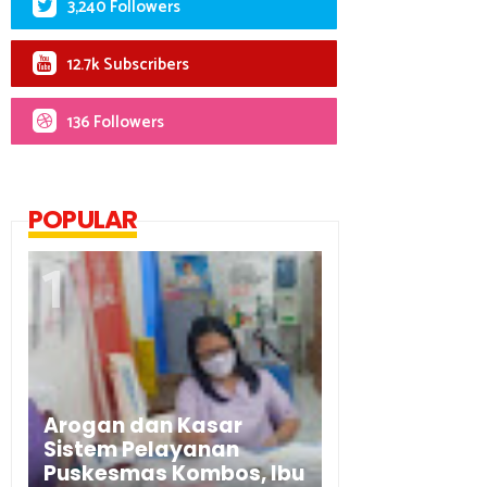
3,240 Followers
12.7k Subscribers
136 Followers
POPULAR
Arogan dan Kasar
Sistem Pelayanan
Puskesmas Kombos, Ibu