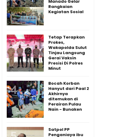
Manado Gelar
Rangkaian
Kegiatan Sosial
Tetap Terapkan
Prokes,
Wakapolda Sulut
Tinjau Langsung
Gerai Vaksin
Presisi Di Polres
Minut
Bocah Korban
Hanyut dari Paal 2
Akhirnya
ditemukan di
Perairan Pulau
Nain - Bunaken
Satpol PP
Penganiaya ibu