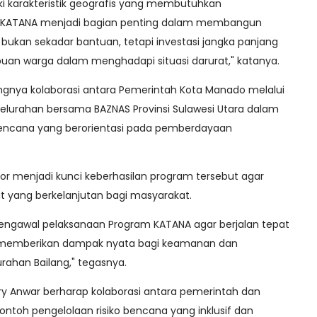
ki karakteristik geografis yang membutuhkan
m KATANA menjadi bagian penting dalam membangun
 bukan sekadar bantuan, tetapi investasi jangka panjang
n warga dalam menghadapi situasi darurat," katanya.
ngnya kolaborasi antara Pemerintah Kota Manado melalui
lurahan bersama BAZNAS Provinsi Sulawesi Utara dalam
ncana yang berorientasi pada pemberdayaan
ktor menjadi kunci keberhasilan program tersebut agar
ang berkelanjutan bagi masyarakat.
ngawal pelaksanaan Program KATANA agar berjalan tepat
ta memberikan dampak nyata bagi keamanan dan
ahan Bailang," tegasnya.
ry Anwar berharap kolaborasi antara pemerintah dan
ontoh pengelolaan risiko bencana yang inklusif dan