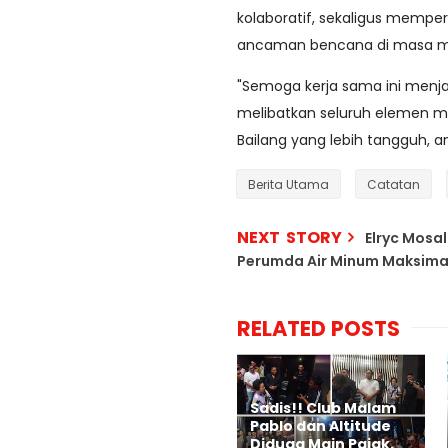
kolaboratif, sekaligus memp
ancaman bencana di masa 
"Semoga kerja sama ini menj
melibatkan seluruh elemen 
Bailang yang lebih tangguh, a
Berita Utama
Catatan
NEXT STORY
Elryc Mosa
Perumda Air Minum Maksimalk
RELATED POSTS
Sadis!! Club Malam
Pablo dan Altitude
Diduga Main Pajak,