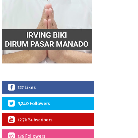
127 Likes
3,240 Followers
12.7k Subscribers
136 Followers