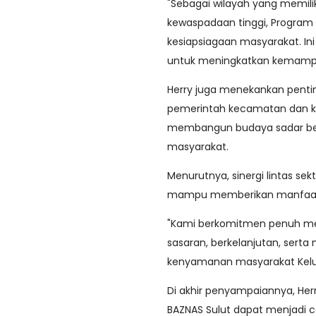
"Sebagai wilayah yang memili
kewaspadaan tinggi, Progra
kesiapsiagaan masyarakat. Ini
untuk meningkatkan kemampua
Herry juga menekankan penti
pemerintah kecamatan dan ke
membangun budaya sadar be
masyarakat.
Menurutnya, sinergi lintas se
mampu memberikan manfaat y
"Kami berkomitmen penuh me
sasaran, berkelanjutan, ser
kenyamanan masyarakat Kelur
Di akhir penyampaiannya, Her
BAZNAS Sulut dapat menjadi c