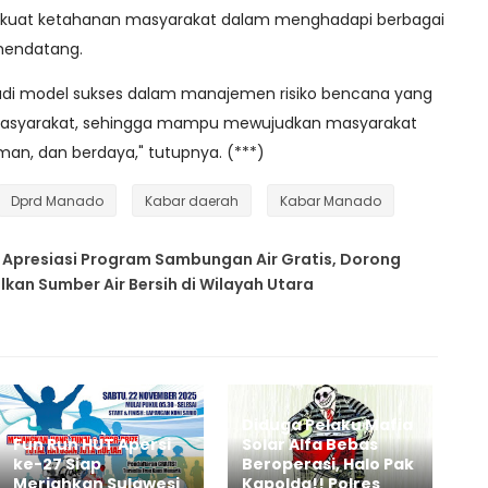
erkuat ketahanan masyarakat dalam menghadapi berbagai
mendatang.
adi model sukses dalam manajemen risiko bencana yang
masyarakat, sehingga mampu mewujudkan masyarakat
man, dan berdaya," tutupnya. (***)
Dprd Manado
Kabar daerah
Kabar Manado
l Apresiasi Program Sambungan Air Gratis, Dorong
an Sumber Air Bersih di Wilayah Utara
Diduga Pelaku Mafia
Fun Run HUT Apersi
Solar Alfa Bebas
ke-27 Siap
Beroperasi, Halo Pak
Meriahkan Sulawesi
Kapolda!! Polres