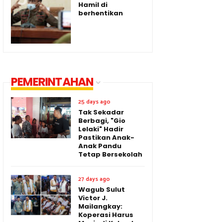
Hamil di
berhentikan
PEMERINTAHAN
25 days ago
Tak Sekadar
Berbagi, "Gio
Lelaki" Hadir
Pastikan Anak-
Anak Pandu
Tetap Bersekolah
27 days ago
Wagub Sulut
Victor J.
Mailangkay:
Koperasi Harus