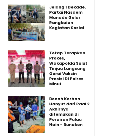
Jelang 1 Dekade,
Partai Nasdem
Manado Gelar
Rangkaian
Kegiatan Sosial
Tetap Terapkan
Prokes,
Wakapolda Sulut
Tinjau Langsung
Gerai Vaksin
Presisi Di Polres
Minut
Bocah Korban
Hanyut dari Paal 2
Akhirnya
ditemukan di
Perairan Pulau
Nain - Bunaken