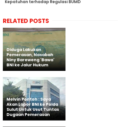
Kepatuhan terhadap Regulasi BUMD
RELATED POSTS
Diduga Lakukan
Pemerasan, Nasabah
Niny Bareweng 'Bawa'
BNI ke Jalur Hukum
Melvin Pontoh : Saya
Akan Lapor BNI ke Polda
Sulut Untuk Usut Tuntas
Dugaan Pemerasan