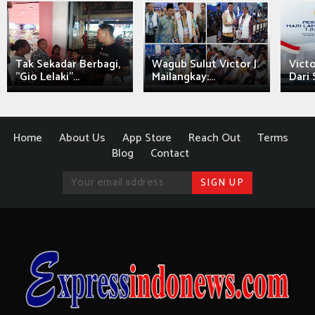
Tak Sekadar Berbagi,
Wagub Sulut Victor J.
Victo
"Gio Lelaki"...
Mailangkay:...
Dari 
Home
About Us
App Store
Reach Out
Terms
Blog
Contact