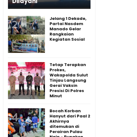
Dilayani
Jelang 1 Dekade,
Partai Nasdem
Manado Gelar
Rangkaian
Kegiatan Sosial
Tetap Terapkan
Prokes,
Wakapolda Sulut
Tinjau Langsung
Gerai Vaksin
Presisi Di Polres
Minut
Bocah Korban
Hanyut dari Paal 2
Akhirnya
ditemukan di
Perairan Pulau
Nain - Bunaken