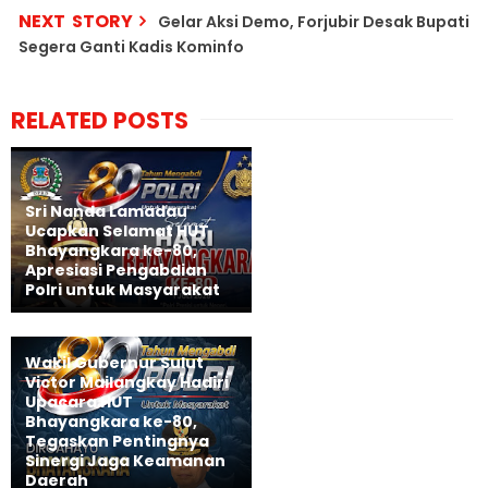
NEXT STORY
Gelar Aksi Demo, Forjubir Desak Bupati
Segera Ganti Kadis Kominfo
RELATED POSTS
Sri Nanda Lamadau
Ucapkan Selamat HUT
Bhayangkara ke-80,
Apresiasi Pengabdian
Polri untuk Masyarakat
Wakil Gubernur Sulut
Victor Mailangkay Hadiri
Upacara HUT
Bhayangkara ke-80,
Tegaskan Pentingnya
Sinergi Jaga Keamanan
Daerah