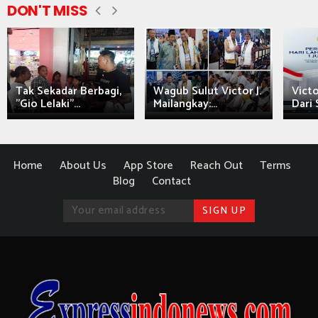
DON'T MISS
Tak Sekadar Berbagi,
Wagub Sulut Victor J.
Victo
"Gio Lelaki"...
Mailangkay:...
Dari 
Home
About Us
App Store
Reach Out
Terms
Blog
Contact