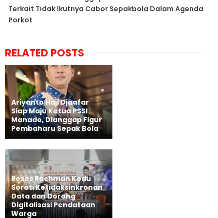
Terkait Tidak Ikutnya Cabor Sepakbola Dalam Agenda
Porkot
RELATED POSTS
Ariyanto Haji Djaafar
Siap Maju Ketua PSSI
Manado, Dianggap Figur
Pembaharu Sepak Bola
Reses Rachman Kodu
Soroti Ketidaksinkronan
Data dan Dorong
Digitalisasi Pendataan
Warga