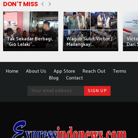
DON'T MISS
Tak Sekadar Berbagi,
Wagub Sulut Victor J.
Victo
"Gio Lelaki"...
Mailangkay:...
Dari 
Home
About Us
App Store
Reach Out
Terms
Blog
Contact