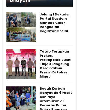
Dilayani
Jelang 1 Dekade,
Partai Nasdem
Manado Gelar
Rangkaian
Kegiatan Sosial
Tetap Terapkan
Prokes,
Wakapolda Sulut
Tinjau Langsung
Gerai Vaksin
Presisi Di Polres
Minut
Bocah Korban
Hanyut dari Paal 2
Akhirnya
ditemukan di
Perairan Pulau
Nain - Bunaken