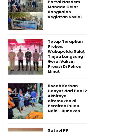
Partai Nasdem
Manado Gelar
Rangkaian
Kegiatan Sosial
Tetap Terapkan
Prokes,
Wakapolda Sulut
Tinjau Langsung
Gerai Vaksin
Presisi Di Polres
Minut
Bocah Korban
Hanyut dari Paal 2
Akhirnya
ditemukan di
Perairan Pulau
Nain - Bunaken
Satpol PP