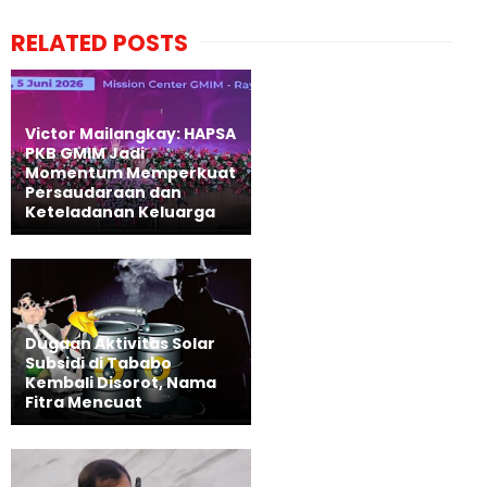
RELATED POSTS
Victor Mailangkay: HAPSA
PKB GMIM Jadi
Momentum Memperkuat
Persaudaraan dan
Keteladanan Keluarga
Dugaan Aktivitas Solar
Subsidi di Tababo
Kembali Disorot, Nama
Fitra Mencuat