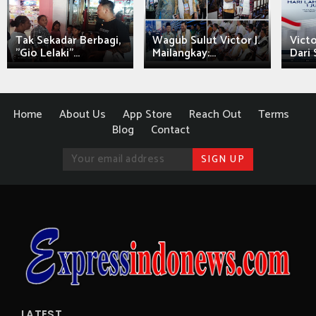
Tak Sekadar Berbagi,
Wagub Sulut Victor J.
Victo
"Gio Lelaki"...
Mailangkay:...
Dari 
Home
About Us
App Store
Reach Out
Terms
Blog
Contact
LATEST