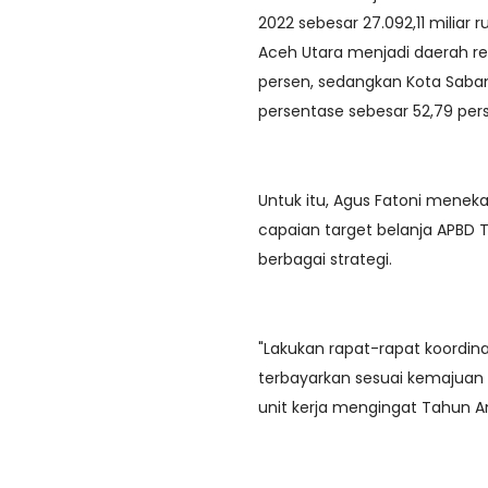
2022 sebesar 27.092,11 miliar
Aceh Utara menjadi daerah rea
persen, sedangkan Kota Saban
persentase sebesar 52,79 perse
Untuk itu, Agus Fatoni mene
capaian target belanja APBD
berbagai strategi.
"Lakukan rapat-rapat koordin
terbayarkan sesuai kemajuan f
unit kerja mengingat Tahun An