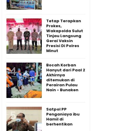
Tetap Terapkan
Prokes,
Wakapolda Sulut
Tinjau Langsung
Gerai Vaksin
Presisi Di Polres
Minut
Bocah Korban
Hanyut dari Paal 2
Akhirnya
ditemukan di
Perairan Pulau
Nain - Bunaken
Satpol PP
Penganiaya ibu
Hamil di
berhentikan