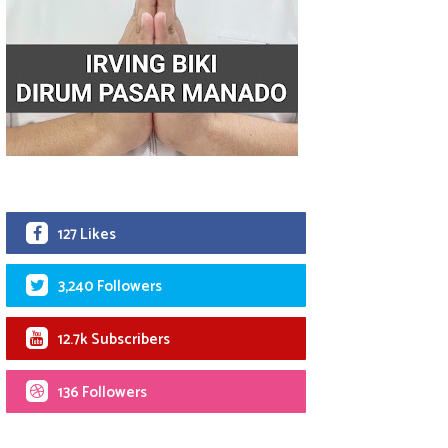
127 Likes
3,240 Followers
12.7k Subscribers
136 Followers