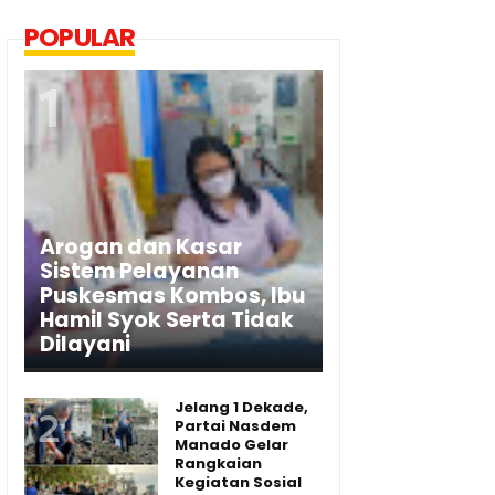
POPULAR
Arogan dan Kasar
Sistem Pelayanan
Puskesmas Kombos, Ibu
Hamil Syok Serta Tidak
Dilayani
Jelang 1 Dekade,
Partai Nasdem
Manado Gelar
Rangkaian
Kegiatan Sosial