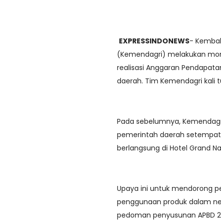
EXPRESSINDONEWS
- Kembal
(Kemendagri) melakukan moni
realisasi Anggaran Pendapatan
daerah. Tim Kemendagri kali tu
Pada sebelumnya, Kemendagri
pemerintah daerah setempat,
berlangsung di Hotel Grand N
Upaya ini untuk mendorong pe
penggunaan produk dalam nege
pedoman penyusunan APBD 2