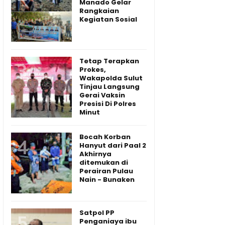
Manado Gelar
Rangkaian
Kegiatan Sosial
Tetap Terapkan
Prokes,
Wakapolda Sulut
Tinjau Langsung
Gerai Vaksin
Presisi Di Polres
Minut
Bocah Korban
Hanyut dari Paal 2
Akhirnya
ditemukan di
Perairan Pulau
Nain - Bunaken
Satpol PP
Penganiaya ibu