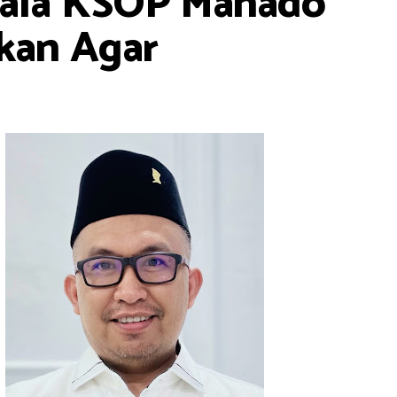
epala KSOP Manado
lkan Agar