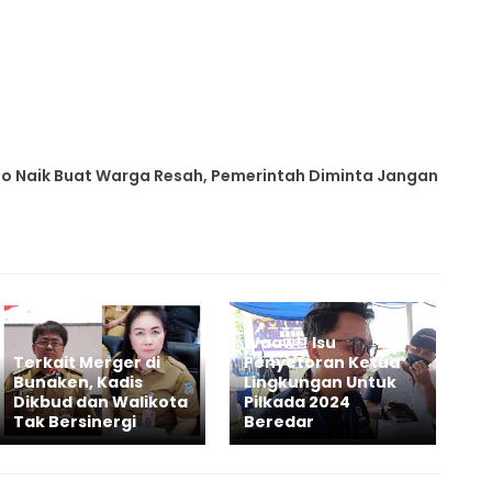
Kilo Naik Buat Warga Resah, Pemerintah Diminta Jangan
Waaw!! Isu
Terkait Merger di
Penyetoran Ketua
Bunaken, Kadis
Lingkungan Untuk
Dikbud dan Walikota
Pilkada 2024
Tak Bersinergi
Beredar