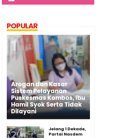
POPULAR
Arogan dan Kasar
Sistem Pelayanan
Puskesmas Kombos, Ibu
Hamil Syok Serta Tidak
Dilayani
Jelang 1 Dekade,
Partai Nasdem