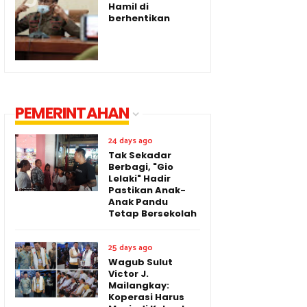
Hamil di
berhentikan
PEMERINTAHAN
24 days ago
Tak Sekadar
Berbagi, "Gio
Lelaki" Hadir
Pastikan Anak-
Anak Pandu
Tetap Bersekolah
25 days ago
Wagub Sulut
Victor J.
Mailangkay:
Koperasi Harus