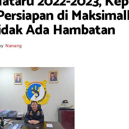
Nataru 2022-2023, K
 Persiapan di Maksima
idak Ada Hambatan
by
Nanang