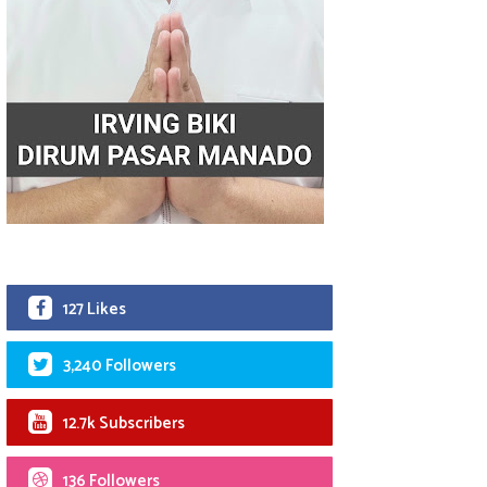
127 Likes
3,240 Followers
12.7k Subscribers
136 Followers