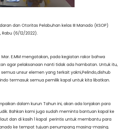
aran dan Otoritas Pelabuhan kelas III Manado (KSOP)
, Rabu (6/12/2022).
M Mar. E.MM mengatakan, pada kegiatan rakor bahwa
n agar pelaksanaan nanti tidak ada hambatan. Untuk itu,
emua unsur elemen yang terkait yakni,Pelindo,dishub
pindo termasuk semua pemilik kapal untuk kita libatkan.
aikan dalam kurun Tahun ini, akan ada lonjakan para
ik. Bahkan kami juga sudah meminta bantuan kapal ke
n laut dan di kasih 1 kapal perintis untuk membantu para
Manado ke tempat tujuan penumpang masing-masing.