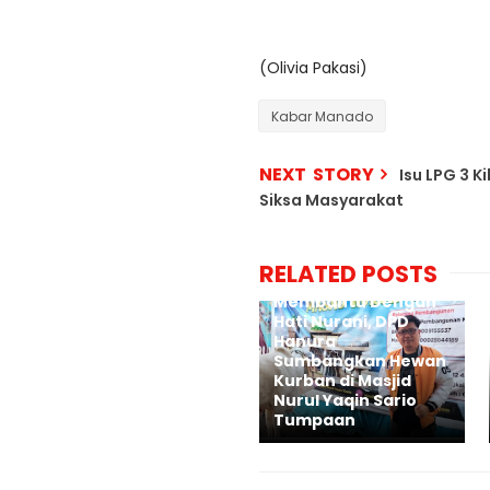
(Olivia Pakasi)
Kabar Manado
NEXT STORY
Isu LPG 3 
Siksa Masyarakat
RELATED POSTS
Membantu Dengan
Hati Nurani, DPD
Hanura
Sumbangkan Hewan
Kurban di Masjid
Nurul Yaqin Sario
Tumpaan