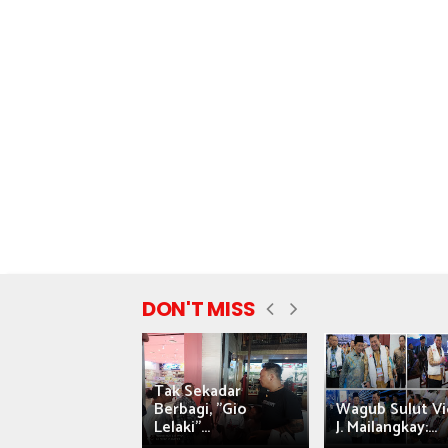
DON'T MISS
Tak Sekadar
nyataan Saiful
Berbagi, "Gio
Wagub Sulut Vi
ni Tuai Kritik,
Lelaki"...
J. Mailangkay:...