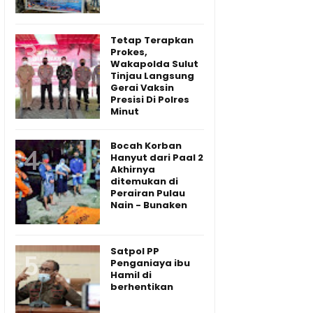
Tetap Terapkan
Prokes,
Wakapolda Sulut
Tinjau Langsung
Gerai Vaksin
Presisi Di Polres
Minut
Bocah Korban
Hanyut dari Paal 2
Akhirnya
ditemukan di
Perairan Pulau
Nain - Bunaken
Satpol PP
Penganiaya ibu
Hamil di
berhentikan