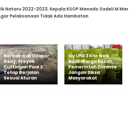
ik Nataru 2022-2023, Kepala KSOP Manado Sadeli M Mar
 Agar Pelaksanaan Tidak Ada Hambatan
Berkali-kali Dilapor
Isu LPG 3 Kilo Naik
Deny, Proyek
Buat Warga Resah,
Cuttingan Paal 2
Pemerintah Diminta
Tetap Berjalan
Jangan Siksa
Sesuai Aturan
Masyarakat