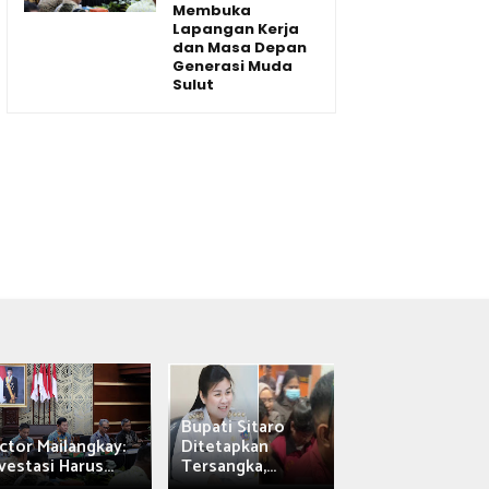
Membuka
Lapangan Kerja
dan Masa Depan
Generasi Muda
Sulut
Bupati Sitaro
Wagub Victor
ctor Mailangkay:
Ditetapkan
Mailangkay
vestasi Harus...
Tersangka,...
Saksikan Sab