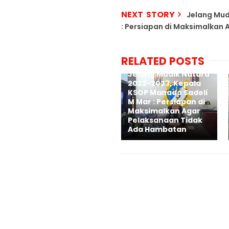
NEXT STORY
Jelang Mud
: Persiapan di Maksimalkan
RELATED POSTS
Jelang Mudik Nataru
2022-2023, Kepala
KSOP Manado Sadeli
M Mar : Persiapan di
Maksimalkan Agar
Pelaksanaan Tidak
Ada Hambatan