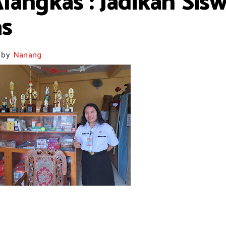
langkas : Jadikan Si
as
by
Nanang