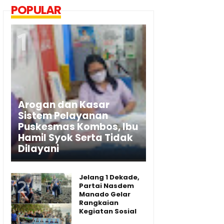
POPULAR
Arogan dan Kasar
Sistem Pelayanan
Puskesmas Kombos, Ibu
Hamil Syok Serta Tidak
Dilayani
Jelang 1 Dekade,
Partai Nasdem
Manado Gelar
Rangkaian
Kegiatan Sosial