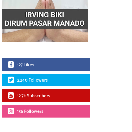
127 Likes
3,240 Followers
12.7k Subscribers
136 Followers