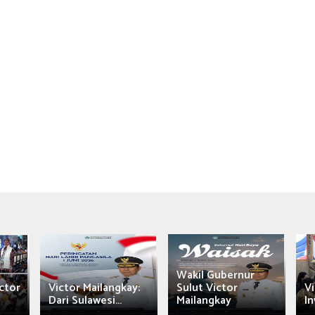
Wakil Gubernur
ctor
Victor Mailangkay:
Sulut Victor
Vi
Dari Sulawesi...
Mailangkay
In