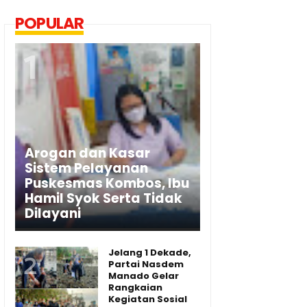
POPULAR
Arogan dan Kasar
Sistem Pelayanan
Puskesmas Kombos, Ibu
Hamil Syok Serta Tidak
Dilayani
Jelang 1 Dekade,
Partai Nasdem
Manado Gelar
Rangkaian
Kegiatan Sosial