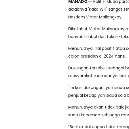
MANADO
-- Politisi Muda pa
akrabnya 'Kaka Will' sangat 
Nasdem Victor Mailangkay.
Diketahui, Victor Mailangka
banyak timbul dari tokoh-to
Menurutnya, hal positif atau
calon presiden di 2024 nanti.
Dukungan tersebut sebagai be
masyarakat mempunyai hak 
"Ini kan dukungan, yah siapa
penjual kecap yah siapa saja b
Menurutnya akan tidak baik j
suatu kecaman sehingga men
"Bentuk dukungan tidak merug