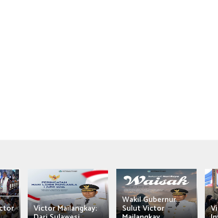
Wakil Gubernur
ctor
Victor Mailangkay:
Sulut Victor
Vi
Dari Sulawesi...
Mailangkay
In