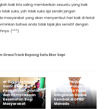
ngkah baik kita saling memberikan sesuatu yang baik
tidak suka, yah tidak suka aja sendiri jangan
a masyarakat yang akan menyambut hari baik di Natal
erminkan bahwa anda tidak bijak jika sensitif dengan
hnya. (***)
 GrassTrack Bopong Satu Ekor Sapi
dr Suyanto Yusuf
Banyak Perjuangkan
Gelar Kegiatan
Aspirasi Masyarakat,
Pengobatan Gratis
Dr Suyanto Yusuf
dan Pemeriksaan
Diinginkan Duduk
Kesehatan Bagi
Kembali di DPRD
Masyarakat
Manado