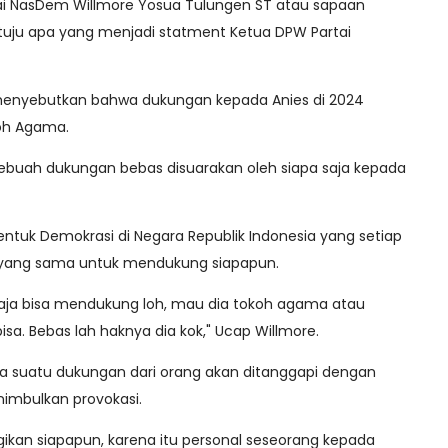
rtai NasDem Willmore Yosua Tulungen ST atau sapaan
setuju apa yang menjadi statment Ketua DPW Partai
y menyebutkan bahwa dukungan kepada Anies di 2024
koh Agama.
 sebuah dukungan bebas disuarakan oleh siapa saja kepada
ntuk Demokrasi di Negara Republik Indonesia yang setiap
yang sama untuk mendukung siapapun.
 saja bisa mendukung loh, mau dia tokoh agama atau
isa. Bebas lah haknya dia kok," Ucap Willmore.
ika suatu dukungan dari orang akan ditanggapi dengan
imbulkan provokasi.
ikan siapapun, karena itu personal seseorang kepada