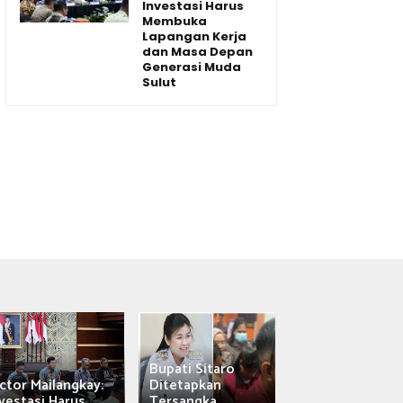
Investasi Harus
Membuka
Lapangan Kerja
dan Masa Depan
Generasi Muda
Sulut
Bupati Sitaro
Wagub Victor
ctor Mailangkay:
Ditetapkan
Mailangkay
vestasi Harus...
Tersangka,...
Saksikan Sab