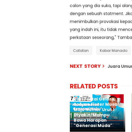
calon yang dia suka, tapi ala
dengan sebuah statment. Jika 
menimbulkan provokasi kepad
yang indah ini, itu tidak menc
perkataan seseorang," Tamba
Catatan
Kabar Manado
NEXT STORY
Juara Umum
RELATED POSTS
Dari Partai Gelora,
Sofyan Fieter Musa
Maju Nomor Urut 1
Diyakini Mampu
Bawa Harapan
"Generasi Muda"