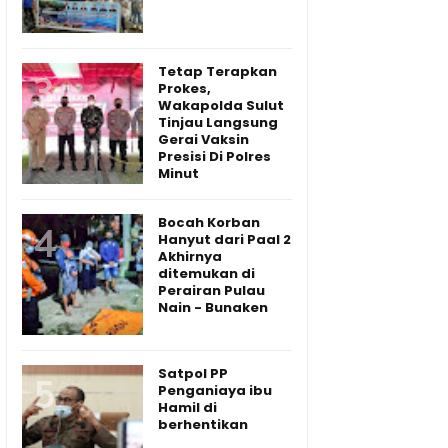
Tetap Terapkan
Prokes,
Wakapolda Sulut
Tinjau Langsung
Gerai Vaksin
Presisi Di Polres
Minut
Bocah Korban
Hanyut dari Paal 2
Akhirnya
ditemukan di
Perairan Pulau
Nain - Bunaken
Satpol PP
Penganiaya ibu
Hamil di
berhentikan