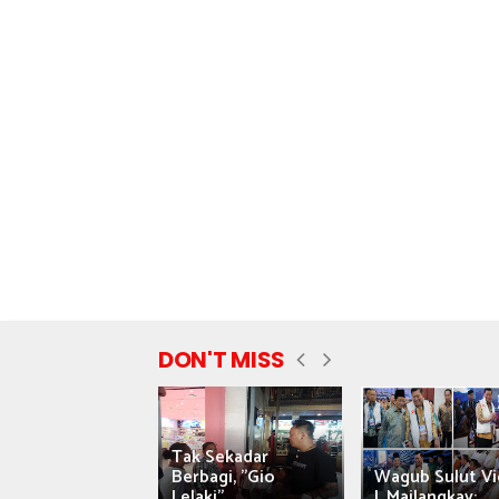
DON'T MISS
Tak Sekadar
nyataan Saiful
Berbagi, "Gio
Wagub Sulut Vi
ni Tuai Kritik,
Lelaki"...
J. Mailangkay:...