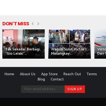
DON'T MISS
Tak Sekadar Berbagi,
Wagub Sulut Victor J.
Victo
"Gio Lelaki"...
Mailangkay:...
Dari 
Home
About Us
App Store
Reach Out
Terms
Blog
Contact