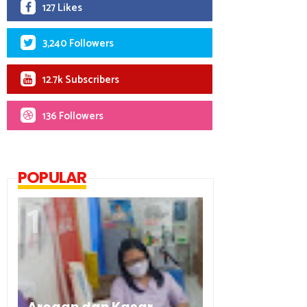
127 Likes
3,240 Followers
12.7k Subscribers
136 Followers
POPULAR