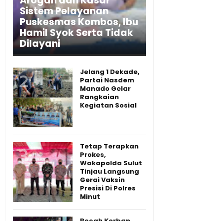
Arogan dan Kasar
Sistem Pelayanan
Puskesmas Kombos, Ibu
Hamil Syok Serta Tidak
Dilayani
Jelang 1 Dekade,
Partai Nasdem
Manado Gelar
Rangkaian
Kegiatan Sosial
Tetap Terapkan
Prokes,
Wakapolda Sulut
Tinjau Langsung
Gerai Vaksin
Presisi Di Polres
Minut
Bocah Korban