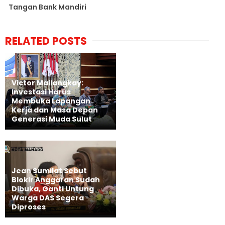
Tangan Bank Mandiri
RELATED POSTS
Victor Mailangkay:
Investasi Harus
Membuka Lapangan
Kerja dan Masa Depan
Generasi Muda Sulut
Jean Sumilat Sebut
Blokir Anggaran Sudah
Dibuka, Ganti Untung
Warga DAS Segera
Diproses