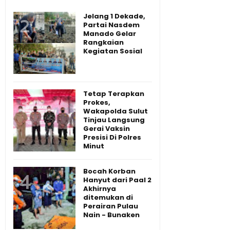
Jelang 1 Dekade,
Partai Nasdem
Manado Gelar
Rangkaian
Kegiatan Sosial
Tetap Terapkan
Prokes,
Wakapolda Sulut
Tinjau Langsung
Gerai Vaksin
Presisi Di Polres
Minut
Bocah Korban
Hanyut dari Paal 2
Akhirnya
ditemukan di
Perairan Pulau
Nain - Bunaken