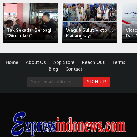
Tak Sekadar Berbagi,
Wagub Sulut Victor J.
Victo
"Gio Lelaki"...
Mailangkay:...
Dari 
Home
About Us
App Store
Reach Out
Terms
Blog
Contact