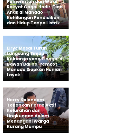
Pemerintah dan Wakil
Rakyat Gagal Hadir: Tiga
Anak di Manado
Kehilangan Pendidikan
dan Hidup Tanpa Listrik
Elryc Mosal Turun
Langsung Tinjau
Keluarga yang Tinggal di
Bawah Baliho, Pemkot
Manado Siapkan Hunian
Layak
Herry Kolondam
Tekankan Peran Aktif
Kelurahan dan
Lingkungan dalam
Menangani Warga
Kurang Mampu