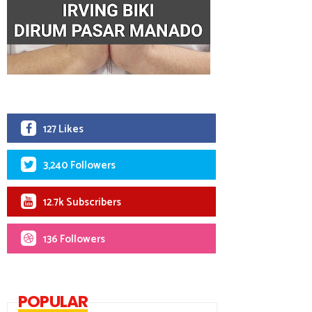
127 Likes
3,240 Followers
12.7k Subscribers
136 Followers
POPULAR