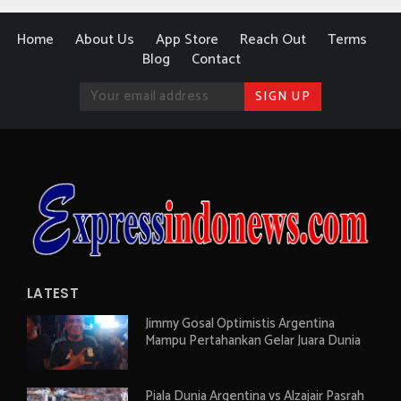
Home
About Us
App Store
Reach Out
Terms
Blog
Contact
LATEST
Jimmy Gosal Optimistis Argentina
Mampu Pertahankan Gelar Juara Dunia
Piala Dunia Argentina vs Alzajair Pasrah