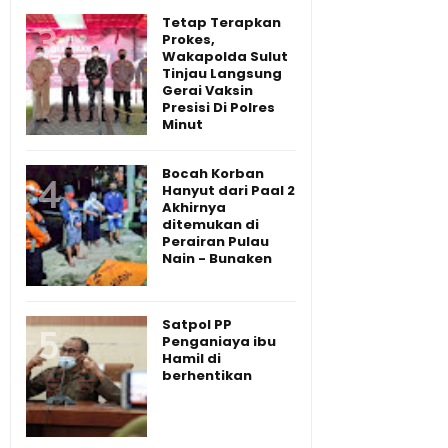
Tetap Terapkan
Prokes,
Wakapolda Sulut
Tinjau Langsung
Gerai Vaksin
Presisi Di Polres
Minut
Bocah Korban
Hanyut dari Paal 2
Akhirnya
ditemukan di
Perairan Pulau
Nain - Bunaken
Satpol PP
Penganiaya ibu
Hamil di
berhentikan