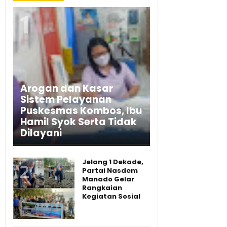
Arogan dan Kasar
Sistem Pelayanan
Puskesmas Kombos, Ibu
Hamil Syok Serta Tidak
Dilayani
Jelang 1 Dekade,
Partai Nasdem
Manado Gelar
Rangkaian
Kegiatan Sosial