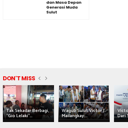
dan Masa Depan
Generasi Muda
Sulut
DON'T MISS
Tak Sekadar Berbagi,
Wagub Sulut Victor J.
Victo
"Gio Lelaki"...
Mailangkay:...
Dari 