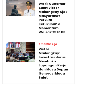
Wakil Gubernur
Sulut Victor
Mailangkay Ajak
Masyarakat
Perkuat
Kerukunan di
Momentum
Waisak 2570 BE
3 months ago
Victor
Mailangkay:
Investasi Harus
Membuka
Lapangan Kerja
dan Masa Depan
Generasi Muda
Sulut