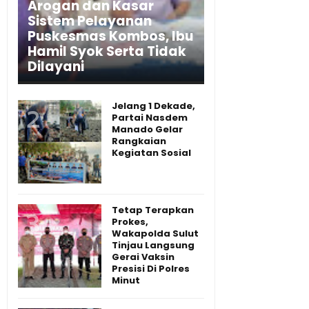
Arogan dan Kasar
Sistem Pelayanan
Puskesmas Kombos, Ibu
Hamil Syok Serta Tidak
Dilayani
Jelang 1 Dekade,
Partai Nasdem
Manado Gelar
Rangkaian
Kegiatan Sosial
Tetap Terapkan
Prokes,
Wakapolda Sulut
Tinjau Langsung
Gerai Vaksin
Presisi Di Polres
Minut