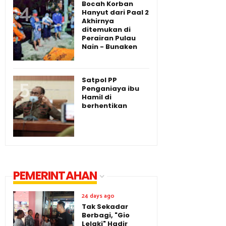
Bocah Korban
Hanyut dari Paal 2
Akhirnya
ditemukan di
Perairan Pulau
Nain - Bunaken
Satpol PP
Penganiaya ibu
Hamil di
berhentikan
PEMERINTAHAN
24 days ago
Tak Sekadar
Berbagi, "Gio
Lelaki" Hadir