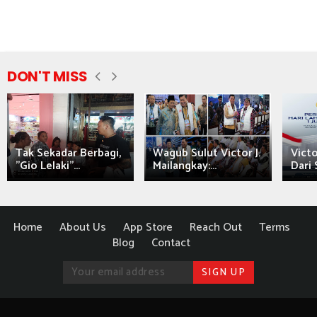
DON'T MISS
Tak Sekadar Berbagi,
Wagub Sulut Victor J.
Victo
"Gio Lelaki"...
Mailangkay:...
Dari 
Home
About Us
App Store
Reach Out
Terms
Blog
Contact