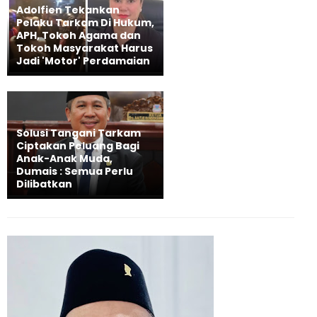
Adolfien Tekankan
Pelaku Tarkam Di Hukum,
APH, Tokoh Agama dan
Tokoh Masyarakat Harus
Jadi 'Motor' Perdamaian
Solusi Tangani Tarkam
Ciptakan Peluang Bagi
Anak-Anak Muda,
Dumais : Semua Perlu
Dilibatkan