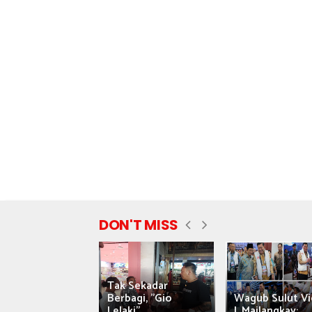
DON'T MISS
Tak Sekadar
nyataan Saiful
Berbagi, "Gio
Wagub Sulut Vi
ni Tuai Kritik,
Lelaki"...
J. Mailangkay:...