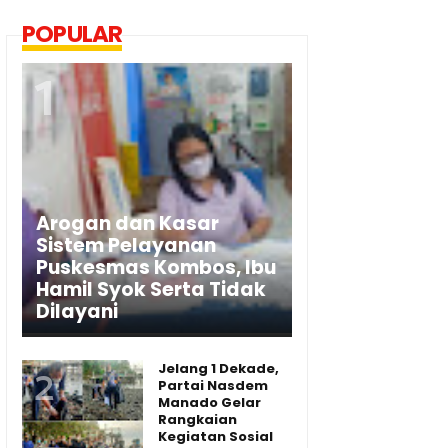
POPULAR
Arogan dan Kasar
Sistem Pelayanan
Puskesmas Kombos, Ibu
Hamil Syok Serta Tidak
Dilayani
Jelang 1 Dekade,
Partai Nasdem
Manado Gelar
Rangkaian
Kegiatan Sosial