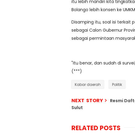
itu lebih mandiri kita tingka
Bolango lebih konsen ke UMKM,
Disamping itu, soal isi terk
sebagai Calon Gubernur Provi
sebagai permintaan masyara
"Itu benar, dan sudah di surve
(***)
Kabar daerah
Politik
NEXT STORY
Resmi Dafta
Sulut
RELATED POSTS