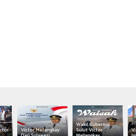
Wakil Gubernur
ctor
Victor Mailangkay:
Sulut Victor
Vi
Dari Sulawesi...
Mailangkay
In