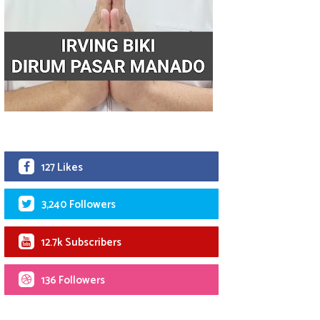
127 Likes
3,240 Followers
12.7k Subscribers
136 Followers