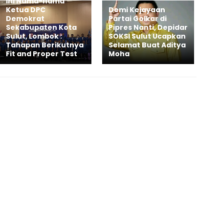
Ini Nama-nama
Ketua DPC
Demi Kejayaan
Demokrat
Partai Golkar di
Sekabupaten Kota
Pipres Nanti, Depidar
Sulut, Lombok :
SOKSI Sulut Ucapkan
Tahapan Berikutnya
Selamat Buat Aditya
Fit and Proper Test
Moha