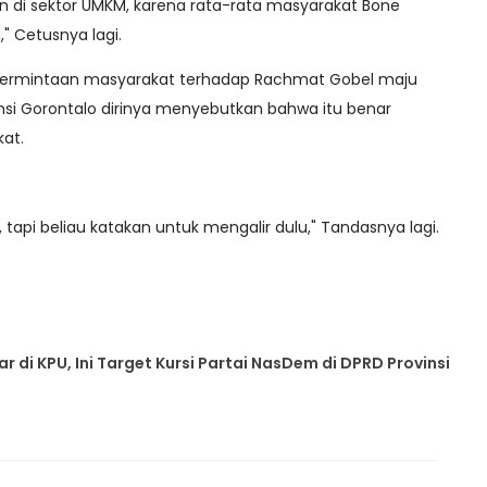
tkan di sektor UMKM, karena rata-rata masyarakat Bone
" Cetusnya lagi.
ait permintaan masyarakat terhadap Rachmat Gobel maju
nsi Gorontalo dirinya menyebutkan bahwa itu benar
kat.
i, tapi beliau katakan untuk mengalir dulu," Tandasnya lagi.
r di KPU, Ini Target Kursi Partai NasDem di DPRD Provinsi