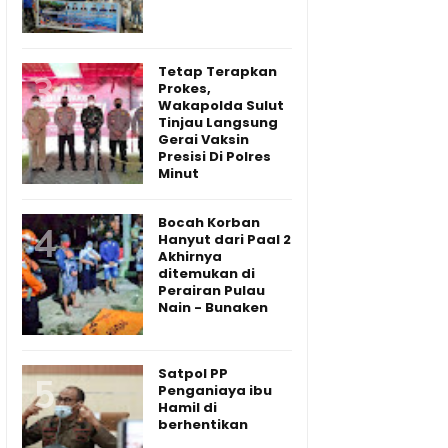
Tetap Terapkan
Prokes,
Wakapolda Sulut
Tinjau Langsung
Gerai Vaksin
Presisi Di Polres
Minut
Bocah Korban
Hanyut dari Paal 2
Akhirnya
ditemukan di
Perairan Pulau
Nain - Bunaken
Satpol PP
Penganiaya ibu
Hamil di
berhentikan