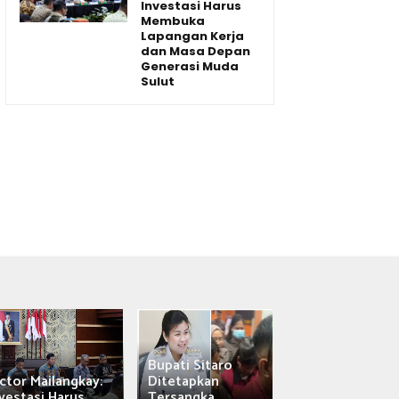
Investasi Harus
Membuka
Lapangan Kerja
dan Masa Depan
Generasi Muda
Sulut
Bupati Sitaro
Wagub Victor
ctor Mailangkay:
Ditetapkan
Mailangkay
vestasi Harus...
Tersangka,...
Saksikan Sab