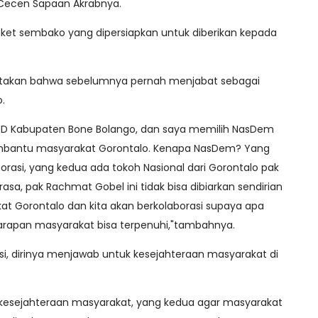
Cecen Sapaan Akrabnya.
paket sembako yang dipersiapkan untuk diberikan kepada
atakan bahwa sebelumnya pernah menjabat sebagai
o.
RD Kabupaten Bone Bolango, dan saya memilih NasDem
bantu masyarakat Gorontalo. Kenapa NasDem? Yang
torasi, yang kedua ada tokoh Nasional dari Gorontalo pak
a, pak Rachmat Gobel ini tidak bisa dibiarkan sendirian
at Gorontalo dan kita akan berkolaborasi supaya apa
arapan masyarakat bisa terpenuhi,"tambahnya.
si, dirinya menjawab untuk kesejahteraan masyarakat di
k kesejahteraan masyarakat, yang kedua agar masyarakat