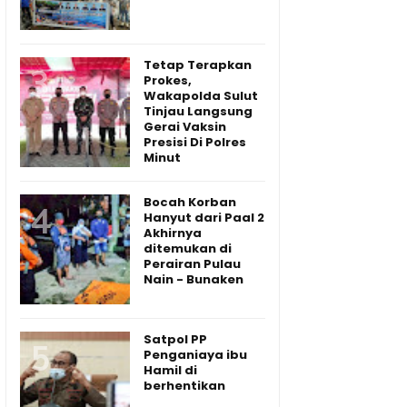
Tetap Terapkan
Prokes,
Wakapolda Sulut
Tinjau Langsung
Gerai Vaksin
Presisi Di Polres
Minut
Bocah Korban
Hanyut dari Paal 2
Akhirnya
ditemukan di
Perairan Pulau
Nain - Bunaken
Satpol PP
Penganiaya ibu
Hamil di
berhentikan