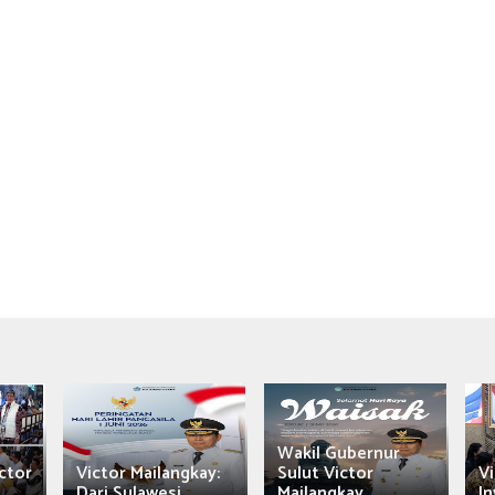
Wakil Gubernur
ctor
Victor Mailangkay:
Sulut Victor
Vi
Dari Sulawesi...
Mailangkay
In