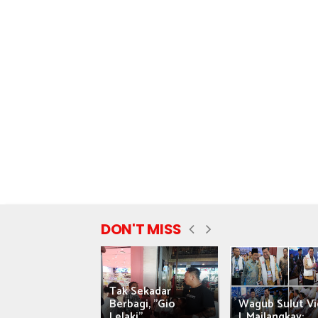
DON'T MISS
Tak Sekadar
nyataan Saiful
Berbagi, "Gio
Wagub Sulut Vi
ni Tuai Kritik,
Lelaki"...
J. Mailangkay:...