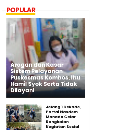
POPULAR
Arogan dan Kasar
Sistem Pelayanan
Puskesmas Kombos, Ibu
Hamil Syok Serta Tidak
Dilayani
Jelang 1 Dekade,
Partai Nasdem
Manado Gelar
Rangkaian
Kegiatan Sosial