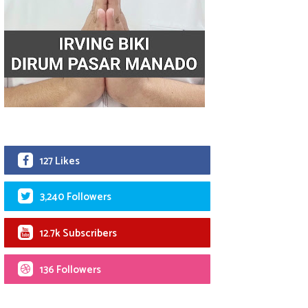
127 Likes
3,240 Followers
12.7k Subscribers
136 Followers