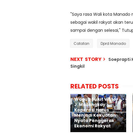
"Saya rasa Wali kota Manado 
sebagai wakil rakyat akan te
sampai dengan selesai," Tutup
Catatan
Dprd Manado
NEXT STORY
Soeprapti 
Singkil
RELATED POSTS
Wagub Sulut Victor
J. Mailangkay:
Koperasi Harus
Menjadi Kekuatan
Nyata Penggerak
Ekonomi Rakyat