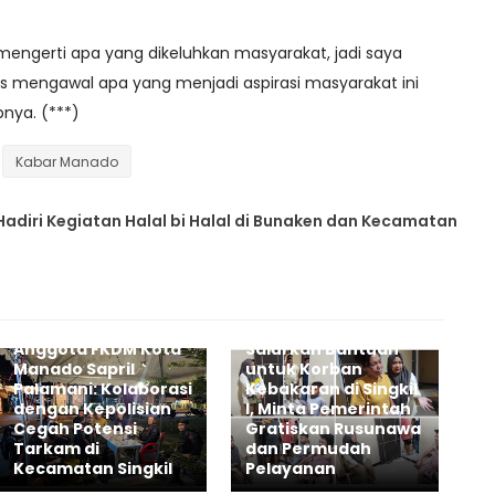
mengerti apa yang dikeluhkan masyarakat, jadi saya
rus mengawal apa yang menjadi aspirasi masyarakat ini
nya. (***)
Kabar Manado
Hadiri Kegiatan Halal bi Halal di Bunaken dan Kecamatan
Sri Nanda Lamadau
Anggota FKDM Kota
Salurkan Bantuan
Manado Sapril
untuk Korban
Palamani: Kolaborasi
Kebakaran di Singkil
dengan Kepolisian
I, Minta Pemerintah
Cegah Potensi
Gratiskan Rusunawa
Tarkam di
dan Permudah
Kecamatan Singkil
Pelayanan