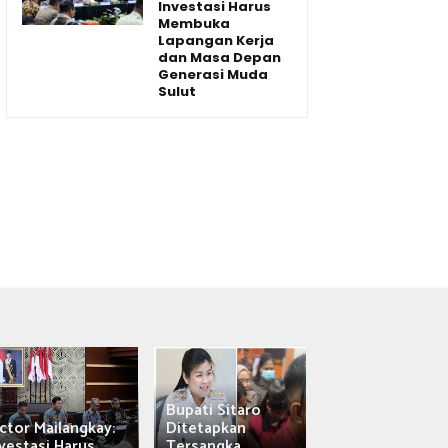
Investasi Harus
Membuka
Lapangan Kerja
dan Masa Depan
Generasi Muda
Sulut
Bupati Sitaro
Wagub Victor
ctor Mailangkay:
Ditetapkan
Mailangkay
vestasi Harus...
Tersangka,...
Saksikan Sab