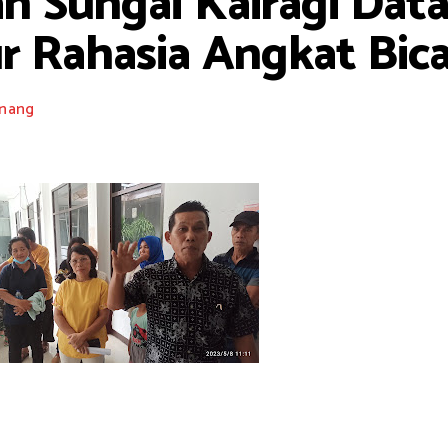
n Sungai Kairagi Dat
r Rahasia Angkat Bica
nang