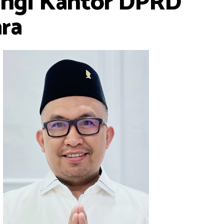
angi Kantor DPRD
ra