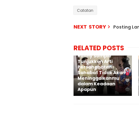
Catatan
NEXT STORY
Posting L
RELATED POSTS
Ronny Sompie
Tunjukkan Arti
Persahabatan:
Sahabat Tidak Akan
Meninggalkanmu
dalam Keadaan
Apapun