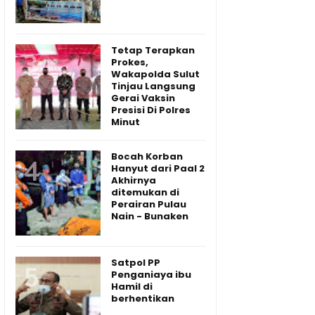
Tetap Terapkan
Prokes,
Wakapolda Sulut
Tinjau Langsung
Gerai Vaksin
Presisi Di Polres
Minut
Bocah Korban
Hanyut dari Paal 2
Akhirnya
ditemukan di
Perairan Pulau
Nain - Bunaken
Satpol PP
Penganiaya ibu
Hamil di
berhentikan