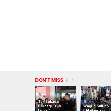
DON'T MISS
Tak Sekadar
nyataan Saiful
Berbagi, "Gio
Wagub Sulut Vi
ni Tuai Kritik,
Lelaki"...
J. Mailangkay:...