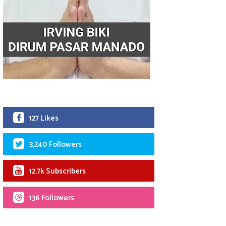
127 Likes
3,240 Followers
12.7k Subscribers
136 Followers