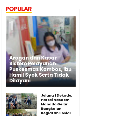
POPULAR
Arogan dan Kasar
Sistem Pelayanan
Puskesmas Kombos, Ibu
Hamil Syok Serta Tidak
Dilayani
Jelang 1 Dekade,
Partai Nasdem
Manado Gelar
Rangkaian
Kegiatan Sosial