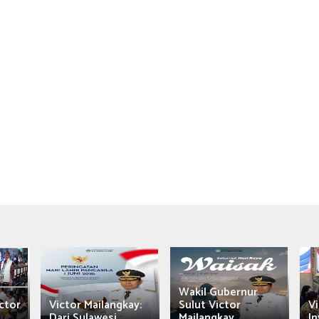
Wakil Gubernur
ctor
Victor Mailangkay:
Sulut Victor
Vi
Dari Sulawesi...
Mailangkay
In