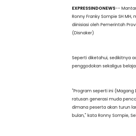
EXPRESSINDONEWS
-- Mantan
Ronny Franky Sompie SH MH,
diinisiasi oleh Pemerintah Pro
(Disnaker)
Seperti diketahui, sedikitnya
penggodokan sekaligus belajar
"Program seperti ini (Magang 
ratusan generasi muda pencar
dimana peserta akan turun la
bulan," kata Ronny Sompie, S