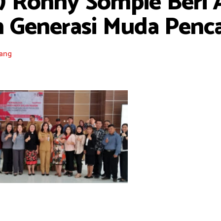
n) Ronny Sompie Beri 
n Generasi Muda Penca
ang