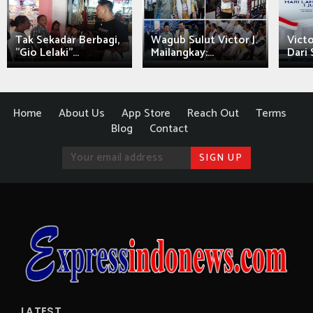
Tak Sekadar Berbagi,
Wagub Sulut Victor J.
Victo
"Gio Lelaki"...
Mailangkay:...
Dari 
Home
About Us
App Store
Reach Out
Terms
Blog
Contact
LATEST