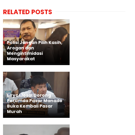
RELATED POSTS
Polisi Jangan Pilih Kasih,
Arogan dan
Mengintimidasi
Masyarakat
Elryc Mosal Dorong
Perumda Pasar Manado
Buka Kembali Pasar
Murah