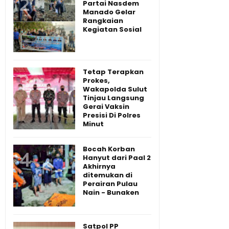
Partai Nasdem
Manado Gelar
Rangkaian
Kegiatan Sosial
Tetap Terapkan
Prokes,
Wakapolda Sulut
Tinjau Langsung
Gerai Vaksin
Presisi Di Polres
Minut
Bocah Korban
Hanyut dari Paal 2
Akhirnya
ditemukan di
Perairan Pulau
Nain - Bunaken
Satpol PP