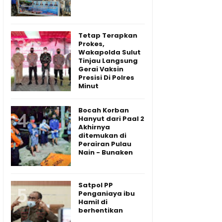
Tetap Terapkan
Prokes,
Wakapolda Sulut
Tinjau Langsung
Gerai Vaksin
Presisi Di Polres
Minut
Bocah Korban
Hanyut dari Paal 2
Akhirnya
ditemukan di
Perairan Pulau
Nain - Bunaken
Satpol PP
Penganiaya ibu
Hamil di
berhentikan