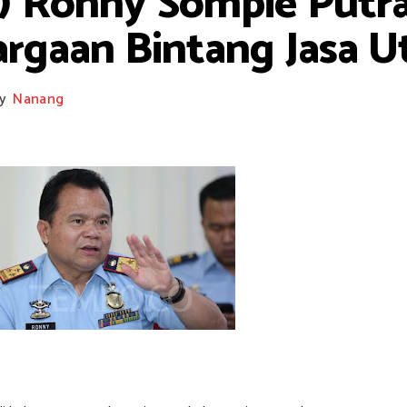
n) Ronny Sompie Putr
rgaan Bintang Jasa 
y
Nanang