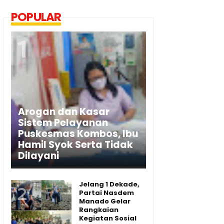
POPULAR
Arogan dan Kasar
Sistem Pelayanan
Puskesmas Kombos, Ibu
Hamil Syok Serta Tidak
Dilayani
Jelang 1 Dekade,
Partai Nasdem
Manado Gelar
Rangkaian
Kegiatan Sosial