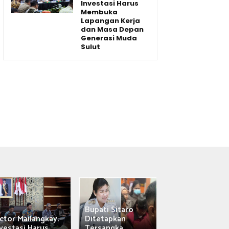
Investasi Harus
Membuka
Lapangan Kerja
dan Masa Depan
Generasi Muda
Sulut
Bupati Sitaro
Wagub Victor
ctor Mailangkay:
Ditetapkan
Mailangkay
vestasi Harus...
Tersangka,...
Saksikan Sab