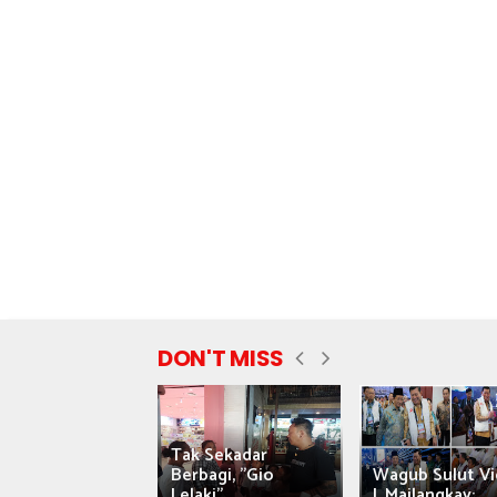
DON'T MISS
Tak Sekadar
nyataan Saiful
Berbagi, "Gio
Wagub Sulut Vi
ni Tuai Kritik,
Lelaki"...
J. Mailangkay:...