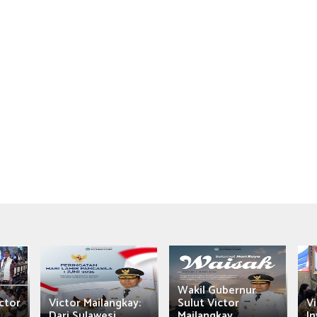
Wakil Gubernur
ctor
Victor Mailangkay:
Sulut Victor
Vi
Dari Sulawesi...
Mailangkay
In