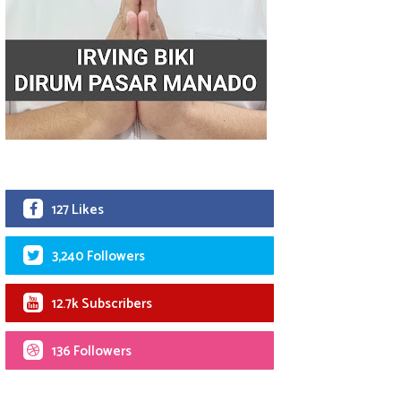
127 Likes
3,240 Followers
12.7k Subscribers
136 Followers