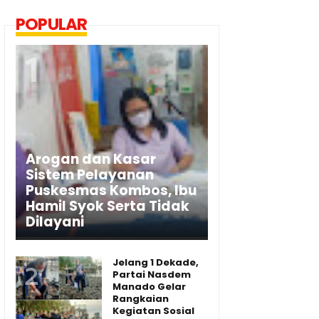
POPULAR
Arogan dan Kasar
Sistem Pelayanan
Puskesmas Kombos, Ibu
Hamil Syok Serta Tidak
Dilayani
Jelang 1 Dekade,
Partai Nasdem
Manado Gelar
Rangkaian
Kegiatan Sosial