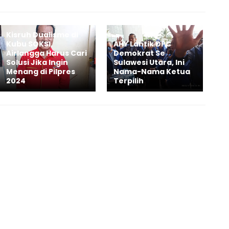
Kisruh Dualisme di
Kubu SOKSI,
AHY Lantik DPC
Airlangga Harus Cari
Demokrat Se
Solusi Jika Ingin
Sulawesi Utara, Ini
Menang di Pilpres
Nama-Nama Ketua
2024
Terpilih