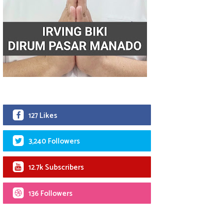
127 Likes
3,240 Followers
12.7k Subscribers
136 Followers