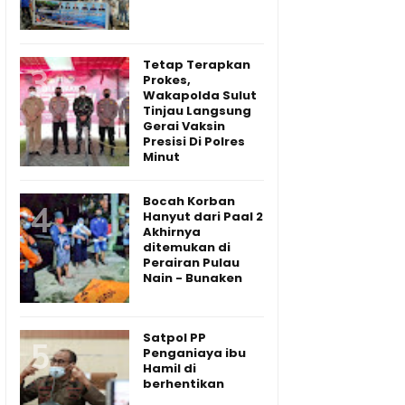
Tetap Terapkan
Prokes,
Wakapolda Sulut
Tinjau Langsung
Gerai Vaksin
Presisi Di Polres
Minut
Bocah Korban
Hanyut dari Paal 2
Akhirnya
ditemukan di
Perairan Pulau
Nain - Bunaken
Satpol PP
Penganiaya ibu
Hamil di
berhentikan