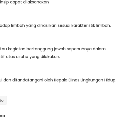
rinsip dapat dilaksanakan
dap limbah yang dihasilkan sesuai karakteristik limbah.
atau kegiatan bertanggung jawab sepenuhnya dalam
f atas usaha yang dilakukan.
jui dan ditandatangani oleh Kepala Dinas Lingkungan Hidup.
do
ama