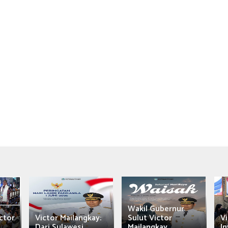
Wakil Gubernur
ctor
Victor Mailangkay:
Sulut Victor
Vi
Dari Sulawesi...
Mailangkay
In