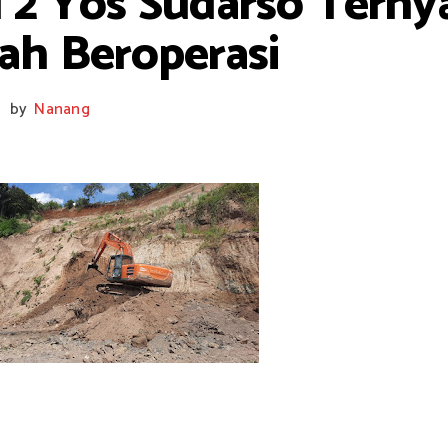
 2 Yos Sudarso Ternya
ah Beroperasi
by
Nanang