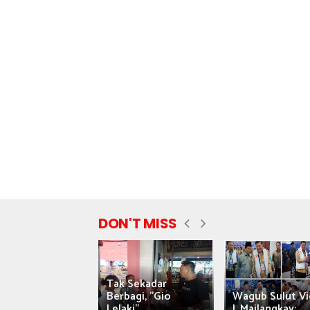
DON'T MISS
Tak Sekadar
nyataan Saiful
Berbagi, "Gio
Wagub Sulut Vi
ni Tuai Kritik,
Lelaki"...
J. Mailangkay:...