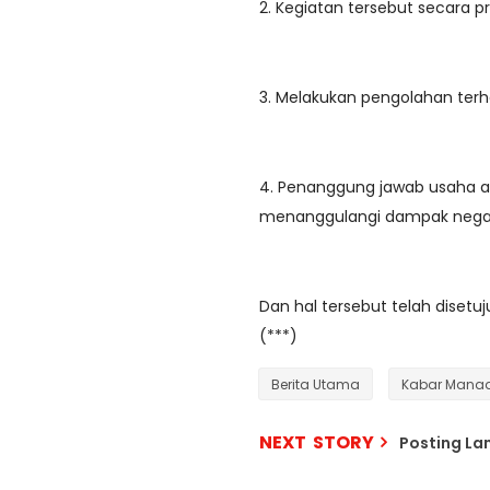
2. Kegiatan tersebut secara p
3. Melakukan pengolahan terha
4. Penanggung jawab usaha 
menanggulangi dampak negati
Dan hal tersebut telah disetu
(***)
Berita Utama
Kabar Mana
NEXT STORY
Posting L