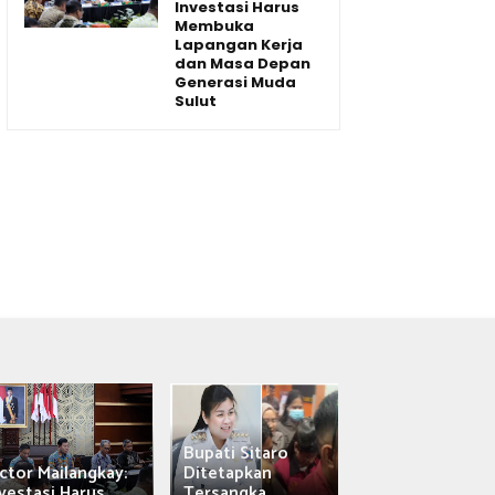
Investasi Harus
Membuka
Lapangan Kerja
dan Masa Depan
Generasi Muda
Sulut
Bupati Sitaro
Wagub Victor
ctor Mailangkay:
Ditetapkan
Mailangkay
vestasi Harus...
Tersangka,...
Saksikan Sab