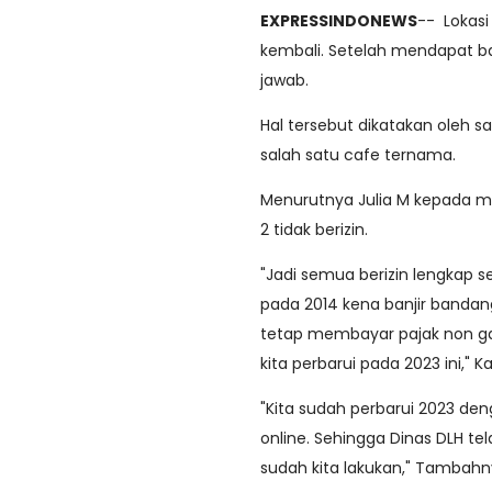
EXPRESSINDONEWS
-- Lokasi
kembali. Setelah mendapat b
jawab.
Hal tersebut dikatakan oleh s
salah satu cafe ternama.
Menurutnya Julia M kepada medi
2 tidak berizin.
"Jadi semua berizin lengkap se
pada 2014 kena banjir bandang
tetap membayar pajak non gal
kita perbarui pada 2023 ini," Ka
"Kita sudah perbarui 2023 de
online. Sehingga Dinas DLH te
sudah kita lakukan," Tambah