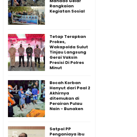
Manado Gelar
Rangkaian
Kegiatan Sosial
Tetap Terapkan
Prokes,
Wakapolda Sulut
Tinjau Langsung
Gerai Vaksin
Presisi Di Polres
Minut
Bocah Korban
Hanyut dari Paal 2
Akhirnya
ditemukan di
Perairan Pulau
Nain - Bunaken
Satpol PP
Penganiaya ibu