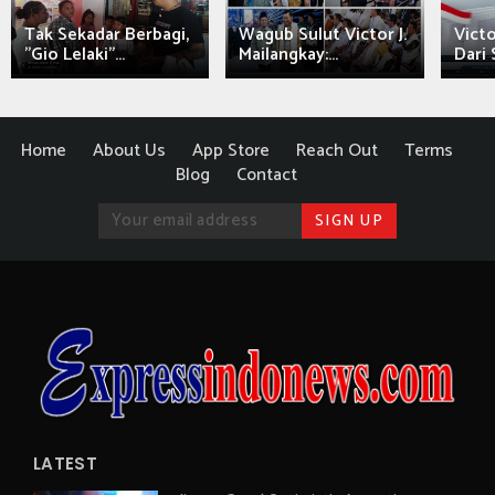
Tak Sekadar Berbagi,
Wagub Sulut Victor J.
Victo
"Gio Lelaki"...
Mailangkay:...
Dari 
Home
About Us
App Store
Reach Out
Terms
Blog
Contact
LATEST