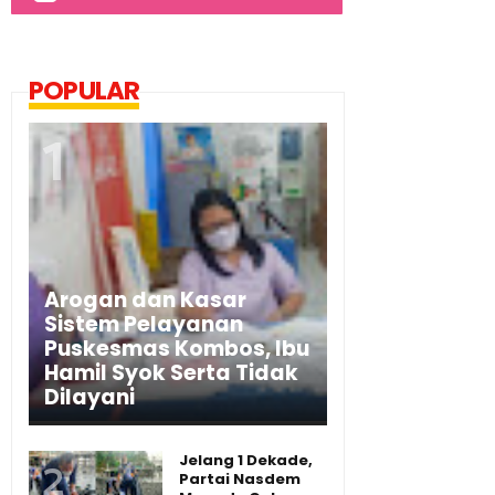
POPULAR
Arogan dan Kasar
Sistem Pelayanan
Puskesmas Kombos, Ibu
Hamil Syok Serta Tidak
Dilayani
Jelang 1 Dekade,
Partai Nasdem