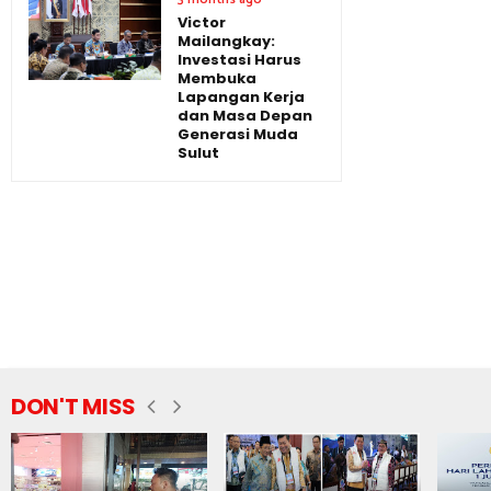
Victor
Mailangkay:
Investasi Harus
Membuka
Lapangan Kerja
dan Masa Depan
Generasi Muda
Sulut
DON'T MISS