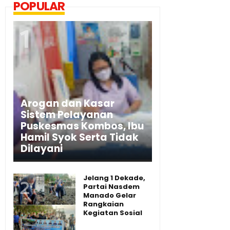
POPULAR
Arogan dan Kasar
Sistem Pelayanan
Puskesmas Kombos, Ibu
Hamil Syok Serta Tidak
Dilayani
Jelang 1 Dekade,
Partai Nasdem
Manado Gelar
Rangkaian
Kegiatan Sosial