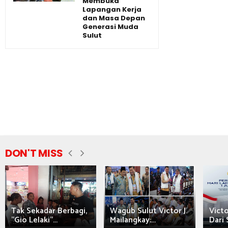
Membuka
Lapangan Kerja
dan Masa Depan
Generasi Muda
Sulut
DON'T MISS
Tak Sekadar Berbagi,
Wagub Sulut Victor J.
Victo
"Gio Lelaki"...
Mailangkay:...
Dari 