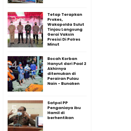
Tetap Terapkan
Prokes,
Wakapolda Sulut
Tinjau Langsung
Gerai Vaksin
Presisi Di Polres
Minut
Bocah Korban
Hanyut dari Paal 2
Akhirnya
ditemukan di
Perairan Pulau
Nain - Bunaken
Satpol PP
Penganiaya ibu
Hamil di
berhentikan