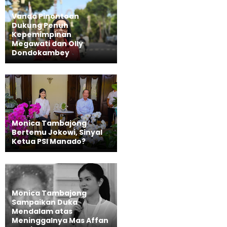
Vanda Pinontoan
Dukung Penuh
Kepemimpinan
Megawati dan Olly
Dondokambey
Monica Tambajong
Bertemu Jokowi, Sinyal
Ketua PSI Manado?
Monica Tambajong
Sampaikan Duka
Mendalam atas
Meninggalnya Mas Affan