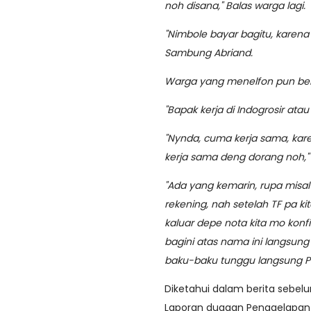
noh disana," Balas warga lagi.
"Nimbole bayar bagitu, karena k
Sambung Abriand.
Warga yang menelfon pun bert
"Bapak kerja di Indogrosir ata
"Nynda, cuma kerja sama, kare
kerja sama deng dorang noh," 
"Ada yang kemarin, rupa misal 
rekening, nah setelah TF pa ki
kaluar depe nota kita mo kon
bagini atas nama ini langsun
baku-baku tunggu langsung Prio
Diketahui dalam berita sebelu
Laporan dugaan Penggelapan