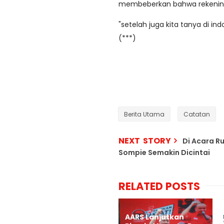
membeberkan bahwa rekening 
"setelah juga kita tanya di i
(***)
Berita Utama
Catatan
NEXT STORY
Di Acara R
Sompie Semakin Dicintai
RELATED POSTS
AARS Lanjutkan