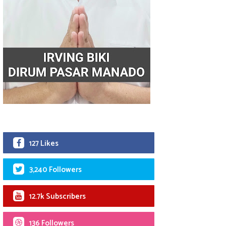
127 Likes
3,240 Followers
12.7k Subscribers
136 Followers