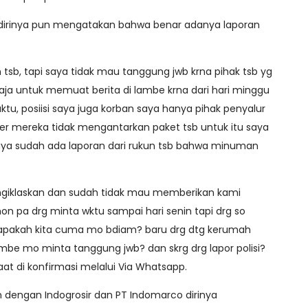
d dirinya pun mengatakan bahwa benar adanya laporan
 tsb, tapi saya tidak mau tanggung jwb krna pihak tsb yg
ja untuk memuat berita di lambe krna dari hari minggu
tu, posiisi saya juga korban saya hanya pihak penyalur
lier mereka tidak mengantarkan paket tsb untuk itu saya
aya sudah ada laporan dari rukun tsb bahwa minuman
ngiklaskan dan sudah tidak mau memberikan kami
on pa drg minta wktu sampai hari senin tapi drg so
 apakah kita cuma mo bdiam? baru drg dtg kerumah
ambe mo minta tanggung jwb? dan skrg drg lapor polisi?
t di konfirmasi melalui Via Whatsapp.
n dengan Indogrosir dan PT Indomarco dirinya