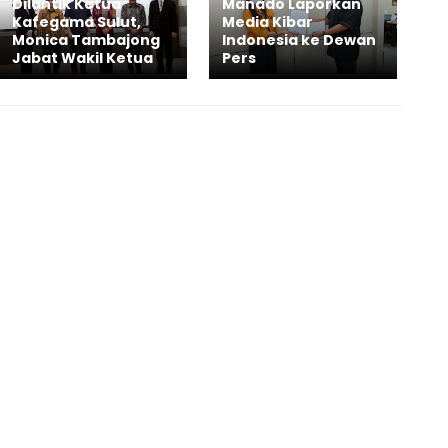
Dilantik Ketua
Manado Laporkan
Kafegama Sulut,
Media Kibar
Monica Tambajong
Indonesia ke Dewan
Jabat Wakil Ketua
Pers