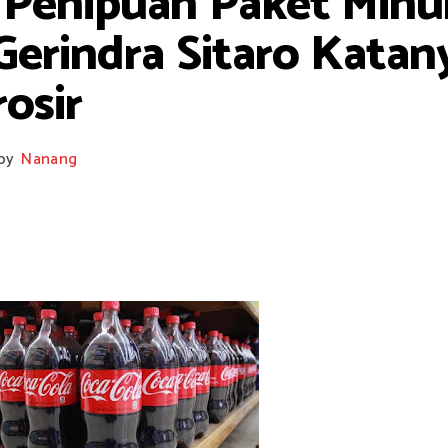
 Penipuan Paket Min
erindra Sitaro Katan
osir
by
Nanang