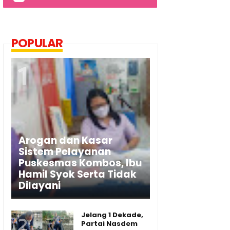
POPULAR
Arogan dan Kasar
Sistem Pelayanan
Puskesmas Kombos, Ibu
Hamil Syok Serta Tidak
Dilayani
Jelang 1 Dekade,
Partai Nasdem