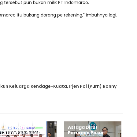
tersebut pun bukan milik PT Indomarco.
ndomarco itu bukang dorang pe rekening," Imbuhnya lagi.
ukun Keluarga Kendage-Kuata, Irjen Pol (Purn) Ronny
Prof Herman
Astaga Dirut
Karamoy Resmi
Perumda Pasar