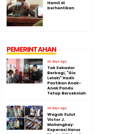
Hamil di
berhentikan
PEMERINTAHAN
25 days ago
Tak Sekadar
Berbagi, "Gio
Lelaki" Hadir
Pastikan Anak-
Anak Pandu
Tetap Bersekolah
26 days ago
Wagub Sulut
Victor J.
Mailangkay:
Koperasi Harus