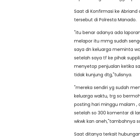
Saat di Konfirmasi ke Abrian
tersebut di Polresta Manado.
"itu benar adanya ada laporan
melapor itu mmg sudah senga
saya dn keluarga meminta wak
setelah saya tf ke pihak supp
menyetop penjualan ketika s
tidak kunjung dtg,"tulisnya.
"mereka sendiri yg sudah me
keluarga waktu, trg so bermoh
posting hari minggu malam ,
setelah so 300 komentar di l
wkwk kan aneh,"tambahnya saa
Saat ditanya terkait hubunga