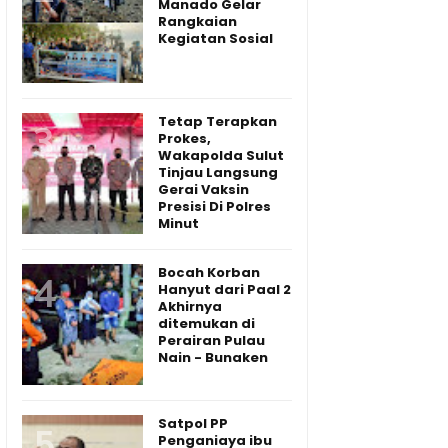
Manado Gelar
Rangkaian
Kegiatan Sosial
Tetap Terapkan
Prokes,
Wakapolda Sulut
Tinjau Langsung
Gerai Vaksin
Presisi Di Polres
Minut
Bocah Korban
Hanyut dari Paal 2
Akhirnya
ditemukan di
Perairan Pulau
Nain - Bunaken
Satpol PP
Penganiaya ibu