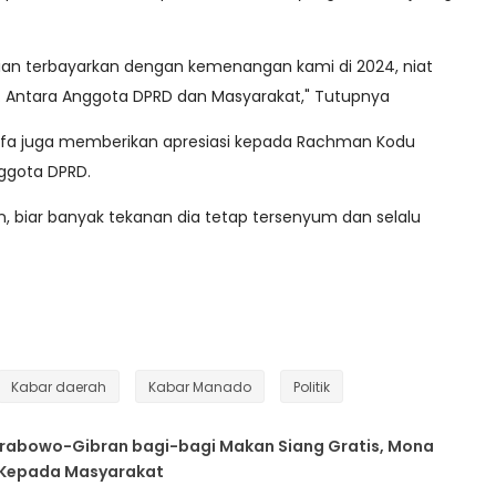
alian terbayarkan dengan kemenangan kami di 2024, niat
a. Antara Anggota DPRD dan Masyarakat," Tutupnya
aafa juga memberikan apresiasi kepada Rachman Kodu
nggota DPRD.
 biar banyak tekanan dia tetap tersenyum dan selalu
Kabar daerah
Kabar Manado
Politik
Prabowo-Gibran bagi-bagi Makan Siang Gratis, Mona
an Kepada Masyarakat
Tim Fardu Kifayah
PKS Sulut Bantu
Pro Rakyat,