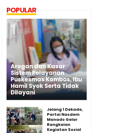
POPULAR
Arogan dan Kasar
Sistem Pelayanan
Puskesmas Kombos, Ibu
Hamil Syok Serta Tidak
Dilayani
Jelang 1 Dekade,
Partai Nasdem
Manado Gelar
Rangkaian
Kegiatan Sosial