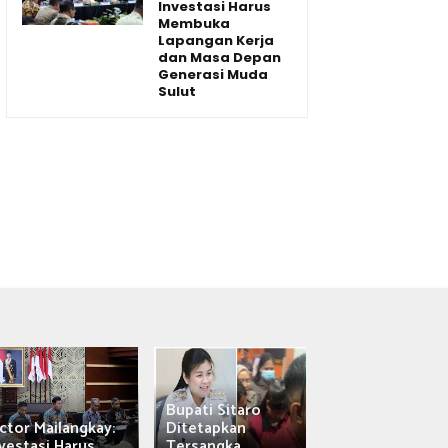
Investasi Harus
Membuka
Lapangan Kerja
dan Masa Depan
Generasi Muda
Sulut
Bupati Sitaro
Wagub Victor
ctor Mailangkay:
Ditetapkan
Mailangkay
vestasi Harus...
Tersangka,...
Saksikan Sab