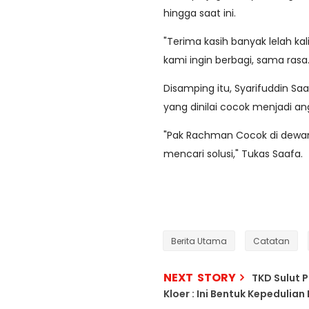
hingga saat ini.
"Terima kasih banyak lelah k
kami ingin berbagi, sama ras
Disamping itu, Syarifuddin S
yang dinilai cocok menjadi a
"Pak Rachman Cocok di dewan,
mencari solusi," Tukas Saafa.
Berita Utama
Catatan
NEXT STORY
TKD Sulut 
Kloer : Ini Bentuk Kepeduli