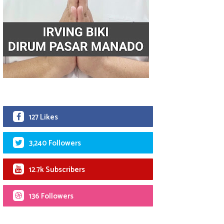
127 Likes
3,240 Followers
12.7k Subscribers
136 Followers