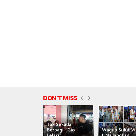
DON'T MISS
Tak Sekadar
nyataan Saiful
Berbagi, "Gio
Wagub Sulut Vi
ni Tuai Kritik,
Lelaki"...
J. Mailangkay:...