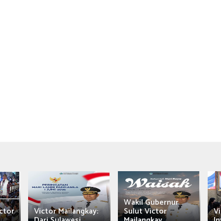
Wakil Gubernur
ctor
Victor Mailangkay:
Sulut Victor
Vi
Dari Sulawesi...
Mailangkay
In