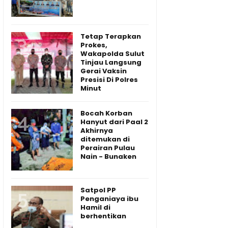
Tetap Terapkan
Prokes,
Wakapolda Sulut
Tinjau Langsung
Gerai Vaksin
Presisi Di Polres
Minut
Bocah Korban
Hanyut dari Paal 2
Akhirnya
ditemukan di
Perairan Pulau
Nain - Bunaken
Satpol PP
Penganiaya ibu
Hamil di
berhentikan