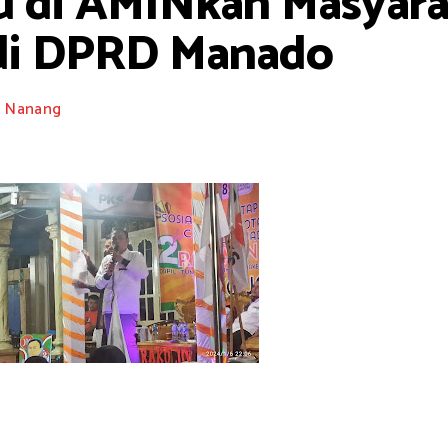
 di AMINkan Masyara
di DPRD Manado
Nanang