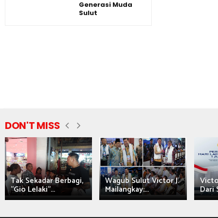
Generasi Muda
Sulut
DON'T MISS
Tak Sekadar Berbagi,
Wagub Sulut Victor J.
Victo
"Gio Lelaki"...
Mailangkay:...
Dari 