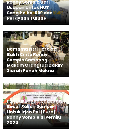
Ronny Sompie Beri
Ucapan Untuk HUT
Sangihe ke-599 dan
Perayaan Tulude
Bersama Istri Tercina,
Bukti Cinta Ronny
Sompie Sambangi
Makam Orangtua Dalam
Ziarah Penuh Makna
Full Dukungan Keluarga
Besar Rukun Sompie
Untuk Irjen Pol (Purn)
Ronny Sompie di Pemilu
2024