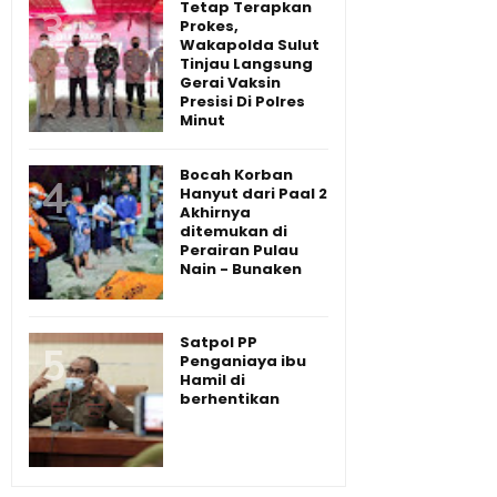
Tetap Terapkan
Prokes,
Wakapolda Sulut
Tinjau Langsung
Gerai Vaksin
Presisi Di Polres
Minut
Bocah Korban
Hanyut dari Paal 2
Akhirnya
ditemukan di
Perairan Pulau
Nain - Bunaken
Satpol PP
Penganiaya ibu
Hamil di
berhentikan