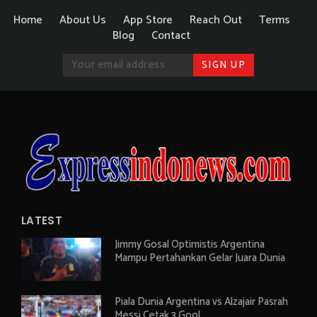
Home
About Us
App Store
Reach Out
Terms
Blog
Contact
LATEST
Jimmy Gosal Optimistis Argentina
Mampu Pertahankan Gelar Juara Dunia
Piala Dunia Argentina vs Alzajair Pasrah
Messi Cetak 3 Gool