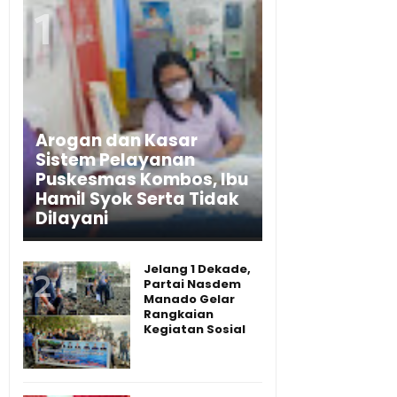
Arogan dan Kasar
Sistem Pelayanan
Puskesmas Kombos, Ibu
Hamil Syok Serta Tidak
Dilayani
Jelang 1 Dekade,
Partai Nasdem
Manado Gelar
Rangkaian
Kegiatan Sosial