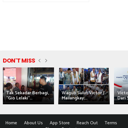
DON'T MISS
Tak Sekadar Berbagi,
Wagub Sulut Victor J.
Victo
"Gio Lelaki"...
Mailangkay:...
Dari 
Home
About Us
App Store
Reach Out
Terms