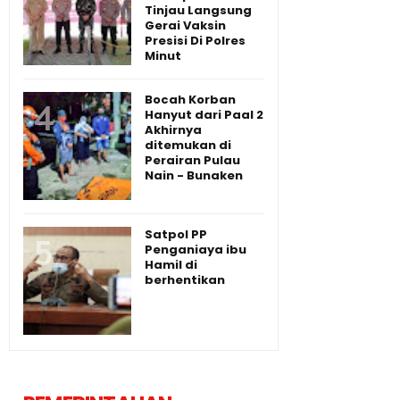
Tinjau Langsung
Gerai Vaksin
Presisi Di Polres
Minut
Bocah Korban
Hanyut dari Paal 2
Akhirnya
ditemukan di
Perairan Pulau
Nain - Bunaken
Satpol PP
Penganiaya ibu
Hamil di
berhentikan