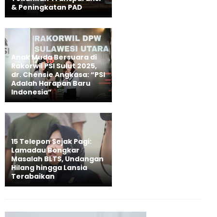
& Peningkatan PAD
Anak Muda Bersuara di
Rakorwil PSI Sulut 2025,
dr. Chensie Angkasa: “PSI
Adalah Harapan Baru
Indonesia”
15 Telepon Sejak Pagi:
Lamadau Bongkar
Masalah BLTS, Undangan
Hilang hingga Lansia
Terabaikan