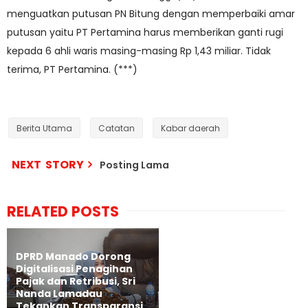
menguatkan putusan PN Bitung dengan memperbaiki amar
putusan yaitu PT Pertamina harus memberikan ganti rugi
kepada 6 ahli waris masing-masing Rp 1,43 miliar. Tidak
terima, PT Pertamina. (***)
Berita Utama
Catatan
Kabar daerah
NEXT STORY
Posting Lama
RELATED POSTS
DPRD Manado Dorong
Digitalisasi Penagihan
Pajak dan Retribusi, Sri
Nanda Lamadau
Tekankan Transparansi