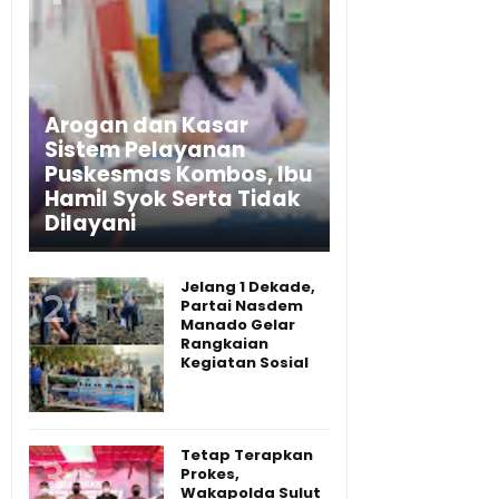
Arogan dan Kasar
Sistem Pelayanan
Puskesmas Kombos, Ibu
Hamil Syok Serta Tidak
Dilayani
Jelang 1 Dekade,
Partai Nasdem
Manado Gelar
Rangkaian
Kegiatan Sosial
Tetap Terapkan
Prokes,
Wakapolda Sulut